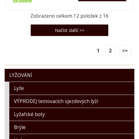
skladem
Zobrazeno celkem
12
položek z
16
1
2
>>
LYŽOVÁNÍ
Lyže
VÝPRODEJ testovacích sjezdových lyží
Lyžařské boty
Brýle