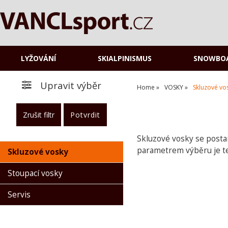
LYŽOVÁNÍ
SKIALPINISMUS
SNOWBO
Upravit výběr
Home
VOSKY
Skluzové vo
Skluzové vosky se postar
parametrem výběru je te
Skluzové vosky
Stoupací vosky
O kategorii výše
Servis