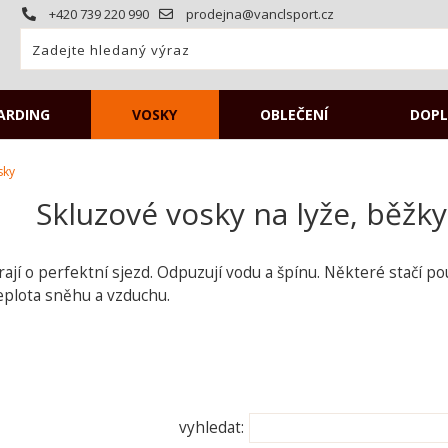
+420 739 220 990
prodejna@vanclsport.cz
ARDING
VOSKY
OBLEČENÍ
DOPL
sky
Skluzové vosky na lyže, běžk
ají o perfektní sjezd. Odpuzují vodu a špínu. Některé stačí pou
plota sněhu a vzduchu.
vyhledat: