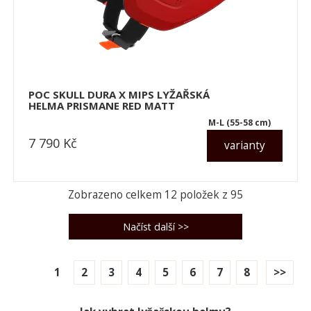
POC SKULL DURA X MIPS LYŽAŘSKÁ
HELMA PRISMANE RED MATT
M-L (55-58 cm)
7 790
Kč
varianty
dle varianty
Zobrazeno celkem
12
položek z
95
1
2
3
4
5
6
7
8
>>