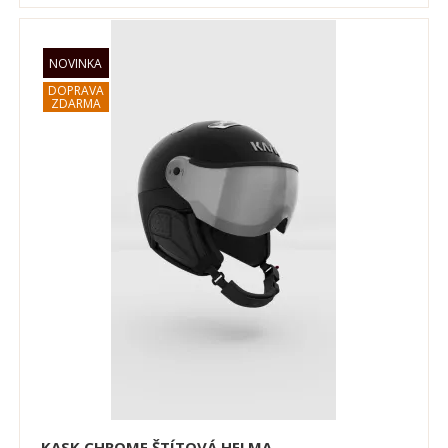
KASK CHROME ŠTÍTOVÁ HELMA