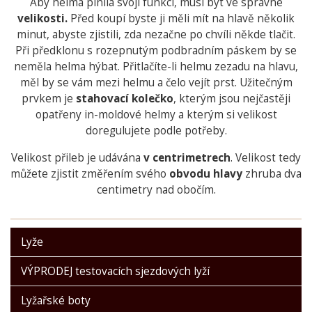
Aby helma plnila svoji funkci, musí být ve správné
velikosti.
Před koupí byste ji měli mít na hlavě několik
minut, abyste zjistili, zda nezačne po chvíli někde tlačit.
Při předklonu s rozepnutým podbradním páskem by se
neměla helma hýbat. Přitlačíte-li helmu zezadu na hlavu,
měl by se vám mezi helmu a čelo vejít prst. Užitečným
prvkem je
stahovací kolečko
, kterým jsou nejčastěji
opatřeny in-moldové helmy a kterým si velikost
doregulujete podle potřeby.
Velikost přileb je udávána
v centrimetrech
. Velikost tedy
můžete zjistit změřením svého
obvodu hlavy
zhruba dva
centimetry nad obočím.
Lyže
VÝPRODEJ testovacích sjezdových lyží
Lyžařské boty