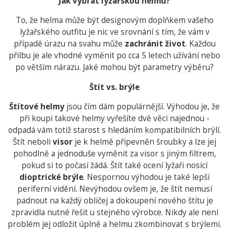
Jak vybrat lyžařskou helmu?
To, že helma může být designovým doplňkem vašeho
lyžařského outfitu je nic ve srovnání s tím, že vám v
případě úrazu na svahu může
zachránit život
. Každou
přilbu je ale vhodné vyměnit po cca 5 letech užívání nebo
po větším nárazu. Jaké mohou být parametry výběru?
Štít vs. brýle
Štítové helmy
jsou čím dám populárnější. Výhodou je, že
při koupi takové helmy vyřešíte dvě věci najednou -
odpadá vám totiž starost s hledáním kompatibilních brýlí.
Štít neboli
visor
je k helmě připevněn šroubky a lze jej
pohodlně a jednoduše vyměnit za visor s jiným filtrem,
pokud si to počasí žádá. Štít také ocení lyžaři nosící
dioptrické brýle
. Nespornou výhodou je také lepší
periferní vidění. Nevýhodou ovšem je, že štít nemusí
padnout na každý obličej a dokoupení nového štítu je
zpravidla nutné řešit u stejného výrobce. Nikdy ale není
problém jej odložit úplně a helmu zkombinovat s brýlemi.