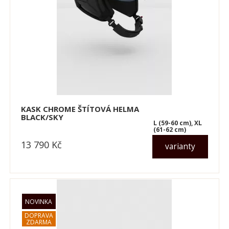
KASK CHROME ŠTÍTOVÁ HELMA
BLACK/SKY
L (59-60 cm), XL
(61-62 cm)
13 790
Kč
varianty
dle varianty