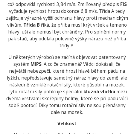
což odpovídá rychlosti 3,84 m/s. Zmiňovaný předpis
FIS
vyžaduje rychlost hrotu dokonce 6,8 m/s. Třída A tedy
zajišťuje výrazně vyšší ochranu hlavy proti mechanickým
vlivům.
Třída B
říká, že přilba musí krýt vršek a temeno
hlavy, uši ale nemusí být chráněny. Pro splnění normy
pak stačí, aby odolala polovině výšky nárazu než přilba
třídy A.
U některých výrobců se začíná objevovat patentovaný
systém
MIPS
. A co že znamená? Vědci dokázali, že
největší nebezpečí, které hrozí hlavě během pádu na
lyžích, nepředstavuje samotný náraz hlavy do země, ale
následně vzniklé rotační síly, které působí na mozek.
Tyto rotační síly pohlcuje speciální
kluzná vložka
mezi
dvěma vrstvami skořepiny helmy, které se při pádu vůči
sobě pootočí. Díky tomu rotační síly nejsou přenášeny
dále na mozek.
Velikost