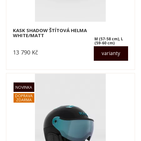
KASK SHADOW ŠTÍTOVÁ HELMA
WHITE/MATT
M (57-58 cm), L
(59-60 cm)
13 790
Kč
varianty
dle varianty