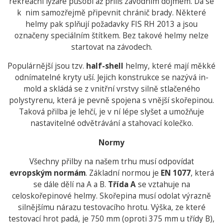
rekreační lyžaře působí až příliš závodním dojmem. Dá se
k nim samozřejmě připevnit chránič brady. Některé
helmy pak splňují požadavky FIS RH 2013 a jsou
označeny speciálním štítkem. Bez takové helmy nelze
startovat na závodech.
Populárnější jsou tzv.
half-shell
helmy, které mají měkké
odnímatelné kryty uší. Jejich konstrukce se nazývá in-
mold a skládá se z vnitřní vrstvy silně stlačeného
polystyrenu, která je pevně spojena s vnější skořepinou.
Taková přilba je lehčí, je v ní lépe slyšet a umožňuje
nastavitelné odvětrávání a stahovací kolečko.
Normy
Všechny přilby na našem trhu musí odpovídat
evropským normám
. Základní normou je
EN 1077
, která
se dále dělí na A a B.
Třída A
se vztahuje na
celoskořepinové helmy. Skořepina musí odolat výrazně
silnějšímu nárazu testovacího hrotu. Výška, ze které
testovací hrot padá, je 750 mm (oproti 375 mm u třídy B),