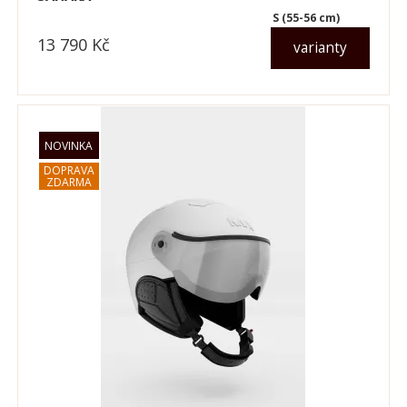
S (55-56 cm)
13 790
Kč
varianty
dle varianty