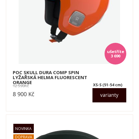
3 690
POC SKULL DURA COMP SPIN
LYŽAŘSKÁ HELMA FLUORESCENT
ORANGE
XS-S (51-54 cm)
12 590
Kč
8 900
Kč
varianty
dle varianty