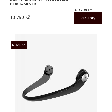
BLACK/SILVER
L (59-60 cm)
13 790
Kč
varianty
dle varianty