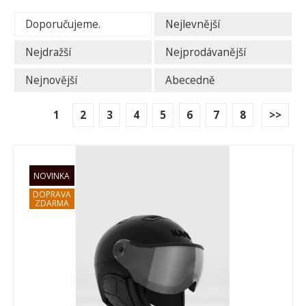
Doporučujeme.
Nejlevnější
Nejdražší
Nejprodávanější
Nejnovější
Abecedně
1
2
3
4
5
6
7
8
>>