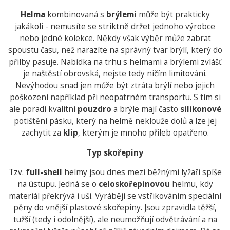
Helma
kombinovaná s
brýlemi
může být prakticky
jakákoli - nemusíte se striktně držet jednoho výrobce
nebo jedné kolekce. Někdy však výběr může zabrat
spoustu času, než narazíte na správný tvar brýlí, který do
přilby pasuje. Nabídka na trhu s helmami a brýlemi zvlášť
je naštěstí obrovská, nejste tedy ničím limitováni.
Nevýhodou snad jen může být ztráta brýlí nebo jejich
poškození například při neopatrném transportu. S tím si
ale poradí kvalitní
pouzdro
a brýle mají často
silikonové
potištění pásku, který na helmě neklouže dolů a lze jej
zachytit za
klip
, kterým je mnoho přileb opatřeno.
Typ skořepiny
Tzv.
full-shell
helmy jsou dnes mezi běžnými lyžaři spíše
na ústupu. Jedná se o
celoskořepinovou
helmu, kdy
materiál překrývá i uši. Vyrábějí se vstřikováním speciální
pěny do vnější plastové skořepiny. Jsou zpravidla těžší,
tužší (tedy i odolnější), ale neumožňují odvětrávání a na