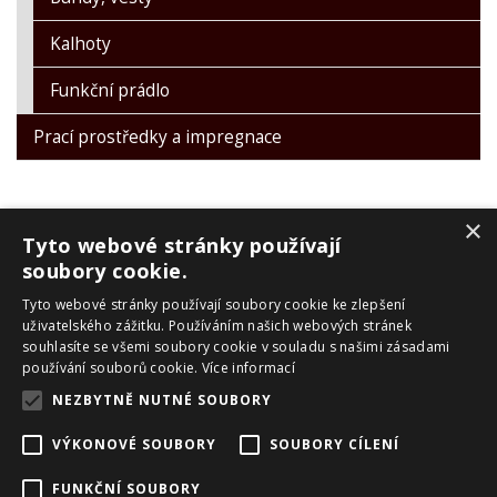
Kalhoty
Funkční prádlo
Prací prostředky a impregnace
×
Tyto webové stránky používají
soubory cookie.
Tyto webové stránky používají soubory cookie ke zlepšení
PRO ZÁKAZNÍKY
uživatelského zážitku. Používáním našich webových stránek
souhlasíte se všemi soubory cookie v souladu s našimi zásadami
Obchodní podmínky
používání souborů cookie.
Více informací
Reklamační řád
NEZBYTNĚ NUTNÉ SOUBORY
Zpracování OU
Doprava a platba
VÝKONOVÉ SOUBORY
SOUBORY CÍLENÍ
Skialpové pásy Montana
O nás
FUNKČNÍ SOUBORY