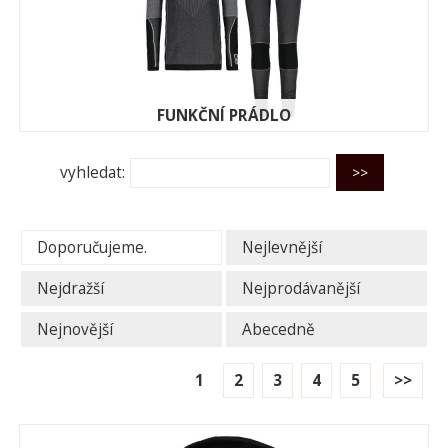
FUNKČNÍ PRÁDLO
vyhledat:
Doporučujeme.
Nejlevnější
Nejdražší
Nejprodávanější
Nejnovější
Abecedně
1
2
3
4
5
>>