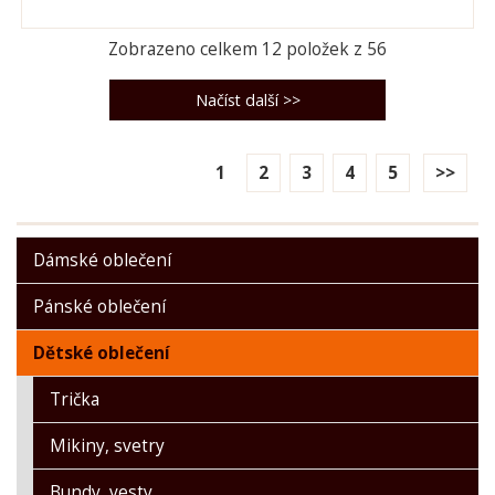
Zobrazeno celkem
12
položek z
56
1
2
3
4
5
>>
Dámské oblečení
Pánské oblečení
Dětské oblečení
Trička
Mikiny, svetry
Bundy, vesty