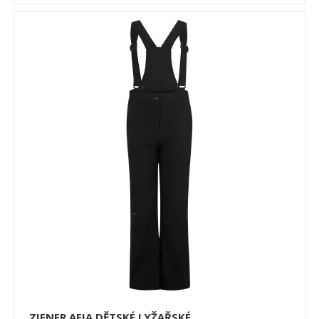
ZIENER AFIA DĚTSKÉ LYŽAŘSKÉ