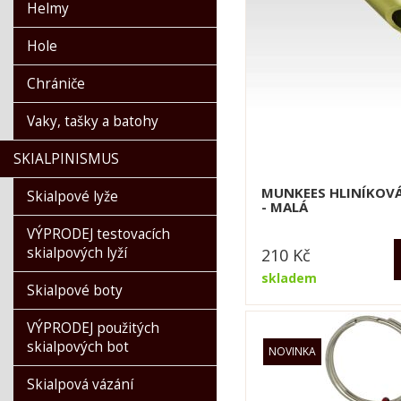
Kama
Helmy
Kask
Hole
Kästle
Lange
Chrániče
Lasting
Vaky, tašky a batohy
Leki
Lenz
SKIALPINISMUS
Montana
MUNKEES HLINÍKOVÁ
Skialpové lyže
Neon
- MALÁ
Ortovox
VÝPRODEJ testovacích
Petzl
skialpových lyží
210
Kč
POC
skladem
Skialpové boty
Racer 1927
Reusch
VÝPRODEJ použitých
skialpových bot
Rossignol
Salomon
Skialpová vázání