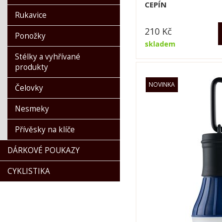
CEPÍN
Rukavice
210
Kč
Ponožky
skladem
Stélky a vyhřívané
produkty
Čelovky
Nesmeky
Přívěsky na klíče
DÁRKOVÉ POUKAZY
CYKLISTIKA