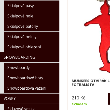
Scott
Skialpové pásy
Sidas
Snowlife
Skialpové hole
Stöckli
Skialpové batohy
Therm-Ic
Van Deer RedBull sports
Skialpové helmy
VANCL sport
Skialpové oblečení
Vist
Völkl
SNOWBOARDING
Ziener
Snowboardy
Snowboardové boty
MUNKEES OTVÍRÁK L
FOTBALISTA
Snowboardová vázání
210
Kč
VOSKY
skladem
Skluzové vosky