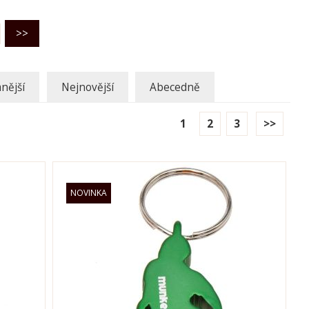
nější
Nejnovější
Abecedně
1
2
3
>>