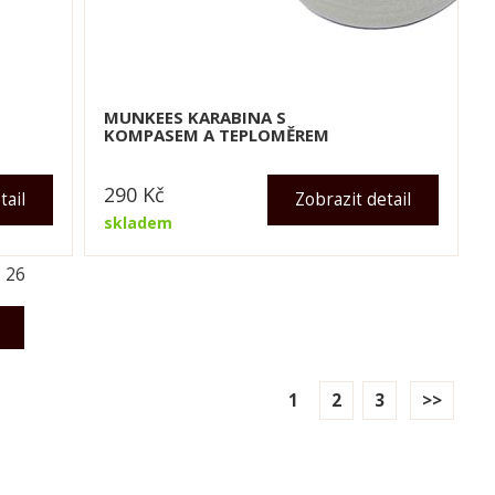
MUNKEES KARABINA S
KOMPASEM A TEPLOMĚREM
290
Kč
tail
Zobrazit detail
skladem
z
26
1
2
3
>>