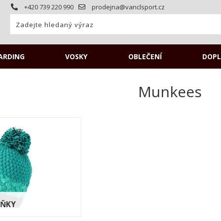
+420 739 220 990
prodejna@vanclsport.cz
ARDING
VOSKY
OBLEČENÍ
DOPL
Munkees
LŇKY