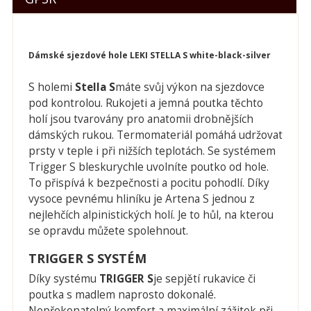
Dámské sjezdové hole LEKI STELLA S white-black-silver
S holemi
Stella S
máte svůj výkon na sjezdovce
pod kontrolou. Rukojeti a jemná poutka těchto
holí jsou tvarovány pro anatomii drobnějších
dámských rukou. Termomateriál pomáhá udržovat
prsty v teple i při nižších teplotách. Se systémem
Trigger S bleskurychle uvolníte poutko od hole.
To přispívá k bezpečnosti a pocitu pohodlí. Díky
vysoce pevnému hliníku je Artena S jednou z
nejlehčích alpinistických holí. Je to hůl, na kterou
se opravdu můžete spolehnout.
TRIGGER S SYSTÉM
Díky systému
TRIGGER S
je sepjětí rukavice či
poutka s madlem naprosto dokonalé.
Nepřekonatelný komfort a maximální zážitek při