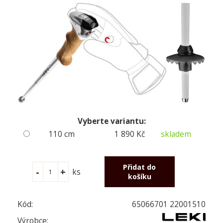
Vyberte variantu:
110 cm
1 890 Kč
skladem
ks
Kód:
65066701 22001510
Výrobce: