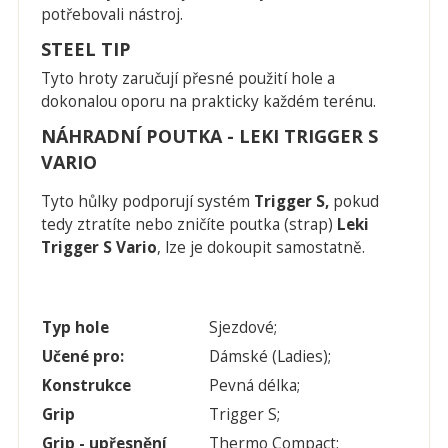
potřebovali nástroj.
STEEL TIP
Tyto hroty zaručují přesné použití hole a
dokonalou oporu na prakticky každém terénu.
NÁHRADNÍ POUTKA - LEKI TRIGGER S
VARIO
Tyto hůlky podporují systém
Trigger S,
pokud
tedy ztratíte nebo zničíte poutka (strap)
Leki
Trigger S Vario
, lze je dokoupit samostatně.
Typ hole
Sjezdové;
Učené pro:
Dámské (Ladies);
Konstrukce
Pevná délka;
Grip
Trigger S;
Grip - upřesnění
Thermo Compact;