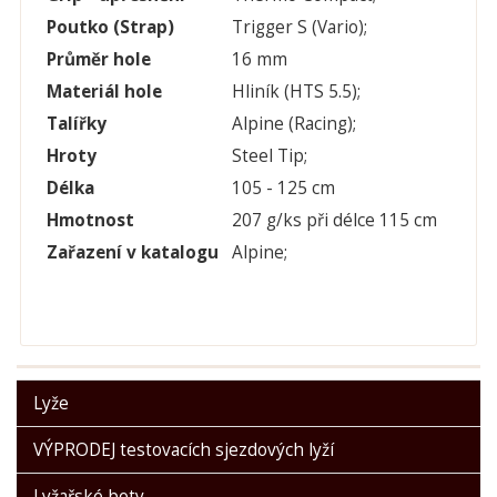
Poutko (Strap)
Trigger S (Vario);
Průměr hole
16 mm
Materiál hole
Hliník (HTS 5.5);
Talířky
Alpine (Racing);
Hroty
Steel Tip;
Délka
105 - 125 cm
Hmotnost
207 g/ks při délce 115 cm
Zařazení v katalogu
Alpine;
Lyže
VÝPRODEJ testovacích sjezdových lyží
Lyžařské boty