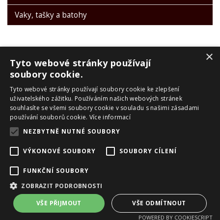
Vaky, tašky a batohy
×
Tyto webové stránky používají
soubory cookie.
Tyto webové stránky používají soubory cookie ke zlepšení
PRO ZÁKAZNÍKY
uživatelského zážitku. Používáním našich webových stránek
souhlasíte se všemi soubory cookie v souladu s našimi zásadami
Obchodní podmínky
používání souborů cookie.
Více informací
Reklamační řád
NEZBYTNĚ NUTNÉ SOUBORY
Zpracování OU
Doprava a platba
VÝKONOVÉ SOUBORY
SOUBORY CÍLENÍ
Skialpové pásy Montana
O nás
FUNKČNÍ SOUBORY
Kontakty
ZOBRAZIT PODROBNOSTI
Copyright ©
eshop.vanclsport.cz
,
provozováno na systému
tvorba
VŠE PŘIJMOUT
VŠE ODMÍTNOUT
e-shopu
a
pronájem e-shopu
Shop5.cz
POWERED BY COOKIESCRIPT