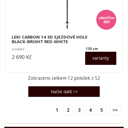
650
LEKI CARBON 14 3D SJEZDOVÉ HOLE
BLACK-BRIGHT RED-WHITE
135 cm
3 340
Kč
2 690
Kč
varianty
dle varianty
Zobrazeno celkem
12
položek z
52
1
2
3
4
5
>>