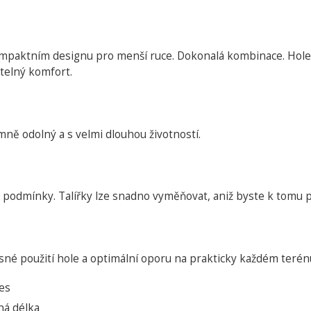
mpaktním designu pro menší ruce. Dokonalá kombinace. Hole a 
telný komfort.
mně odolný a s velmi dlouhou životností.
é podmínky. Talířky lze snadno vyměňovat, aniž byste k tomu po
sné použití hole a optimální oporu na prakticky každém terén
ies
ná délka