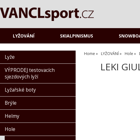
LYŽOVÁNÍ
SKIALPINISMUS
SNOWBO
Home
LYŽOVÁNÍ
Hole
Lyže
LEKI GIU
VÝPRODEJ testovacích
sjezdových lyží
Lyžařské boty
Brýle
Helmy
Hole