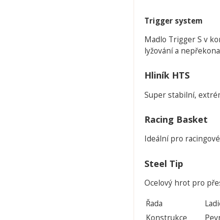
Trigger system
Madlo Trigger S v ko
lyžování a nepřekona
Hliník HTS
Super stabilní, extré
Racing Basket
Ideální pro racingov
Steel Tip
Ocelový hrot pro pře
Řada
Lad
Konstrukce
Pev