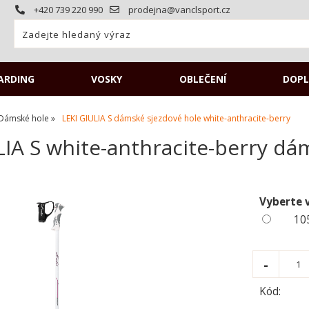
+420 739 220 990
prodejna@vanclsport.cz
ARDING
VOSKY
OBLEČENÍ
DOPL
Dámské hole
LEKI GIULIA S dámské sjezdové hole white-anthracite-berry
LIA S white-anthracite-berry d
Vyberte 
10
Kód: