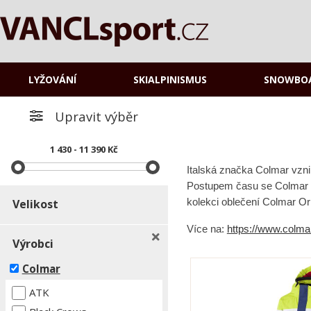
LYŽOVÁNÍ
SKIALPINISMUS
SNOWBO
Upravit výběr
1 430 - 11 390 Kč
Italská značka Colmar vznik
Postupem času se Colmar sta
kolekci oblečení Colmar Ori
Velikost
Více na:
https://www.colmar
Výrobci
Colmar
ATK