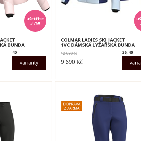
3 760
JACKET
COLMAR LADIES SKI JACKET
SKÁ BUNDA
1VC DÁMSKÁ LYŽAŘSKÁ BUNDA
40
36, 40
12 090
Kč
9 690
Kč
varianty
vari
dle varianty