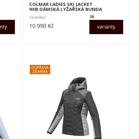
COLMAR LADIES SKI JACKET
9XB DÁMSKÁ LYŽAŘSKÁ BUNDA
36
13 650
Kč
10 990
Kč
anty
varianty
dle varianty