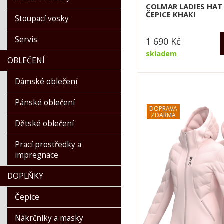
COLMAR LADIES HA
ČEPICE KHAKI
Stoupací vosky
Servis
1 690
Kč
skladem
OBLEČENÍ
Dámské oblečení
Pánské oblečení
Dětské oblečení
Prací prostředky a
impregnace
DOPLŇKY
Čepice
Nákrčníky a masky