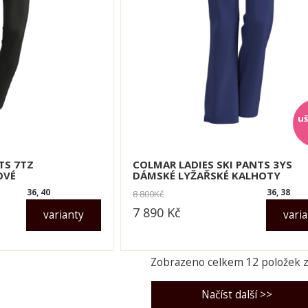
TS 7TZ
COLMAR LADIES SKI PANTS 3YS
OVÉ
DÁMSKÉ LYŽAŘSKÉ KALHOTY
36, 40
36, 38
8 800
Kč
7 890
Kč
varianty
vari
dle varianty
Zobrazeno celkem
12
položek 