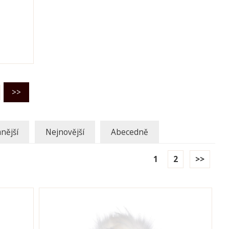
nější
Nejnovější
Abecedně
1
2
>>