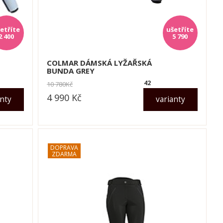
2 400
5 790
COLMAR DÁMSKÁ LYŽAŘSKÁ
BUNDA GREY
42
10 780
Kč
4 990
Kč
anty
varianty
dle varianty