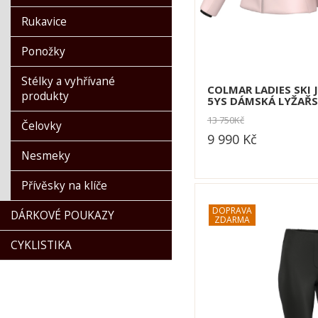
Rukavice
Ponožky
Stélky a vyhřívané
COLMAR LADIES SKI 
produkty
5YS DÁMSKÁ LYŽAŘ
13 750
Kč
Čelovky
9 990
Kč
Nesmeky
dle varianty
Přívěsky na klíče
DÁRKOVÉ POUKAZY
CYKLISTIKA