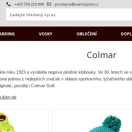
+420 739 220 990
prodejna@vanclsport.cz
ARDING
VOSKY
OBLEČENÍ
DOPL
Colmar
la roku 1923 a vyráběla nejprve plstěné klobouky. Ve 30. letech se vý
l jednou z nejlepších značek v oblasti sportovního, lyžařského oble
ginals, později i Colmar Golf.
.it/en-gb