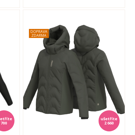
700
2 660