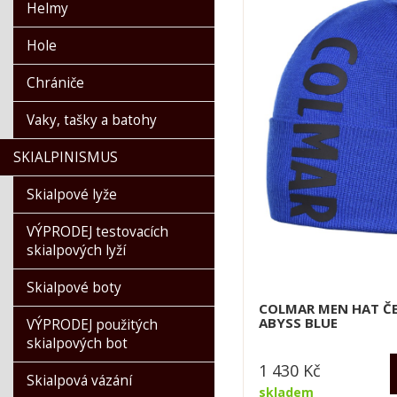
Kask
Helmy
Kästle
Hole
Lange
Lasting
Chrániče
Leki
Vaky, tašky a batohy
Lenz
Montana
SKIALPINISMUS
Munkees
Skialpové lyže
Neon
Ortovox
VÝPRODEJ testovacích
Petzl
skialpových lyží
POC
Skialpové boty
Racer 1927
COLMAR MEN HAT ČE
ABYSS BLUE
Reusch
VÝPRODEJ použitých
skialpových bot
Rossignol
1 430
Kč
Salomon
Skialpová vázání
skladem