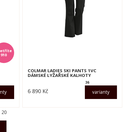
910
COLMAR LADIES SKI PANTS 1VC
DÁMSKÉ LYŽAŘSKÉ KALHOTY
36
6 890
Kč
anty
varianty
dle varianty
z
20