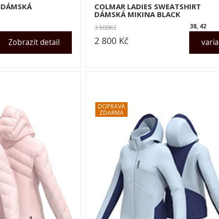
T DÁMSKÁ
COLMAR LADIES SWEATSHIRT
DÁMSKÁ MIKINA BLACK
38, 42
3 500
Kč
2 800
Kč
Zobrazit detail
vari
dle varianty