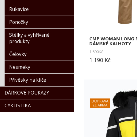
Rukavice
Ponožky
Stélky a vyhřívané
CMP WOMAN LONG 
produkty
DÁMSKÉ KALHOTY
1 690
Kč
Čelovky
1 190
Kč
Nesmeky
dle varianty
Přívěsky na klíče
DÁRKOVÉ POUKAZY
CYKLISTIKA