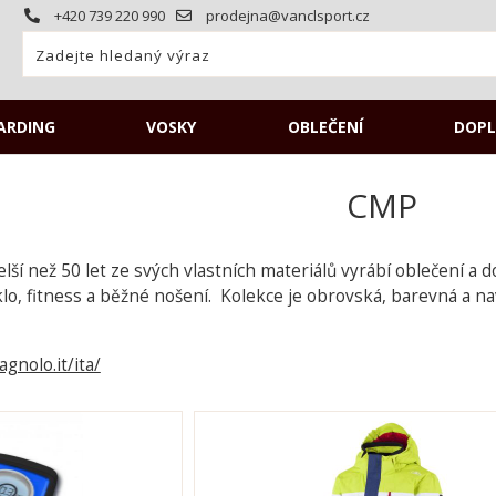
+420 739 220 990
prodejna@vanclsport.cz
ARDING
VOSKY
OBLEČENÍ
DOPL
CMP
delší než 50 let ze svých vlastních materiálů vyrábí oblečení 
yklo, fitness a běžné nošení. Kolekce je obrovská, barevná a na
gnolo.it/ita/