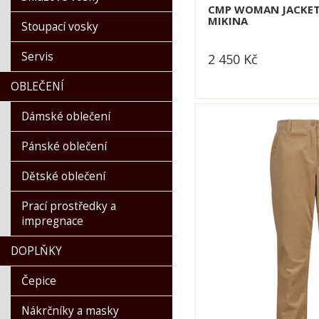
CMP WOMAN JACKE
MIKINA
Stoupací vosky
Servis
2 450
Kč
dle varianty
OBLEČENÍ
Dámské oblečení
Pánské oblečení
Dětské oblečení
Prací prostředky a
impregnace
DOPLŇKY
Čepice
Nákrčníky a masky