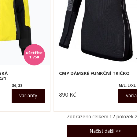
1 750
SKÁ
CMP DÁMSKÉ FUNKČNÍ TRIČKO
231
36, 38
M/L, L/XL
890
Kč
varianty
vari
dle varianty
Zobrazeno celkem
12
položek 