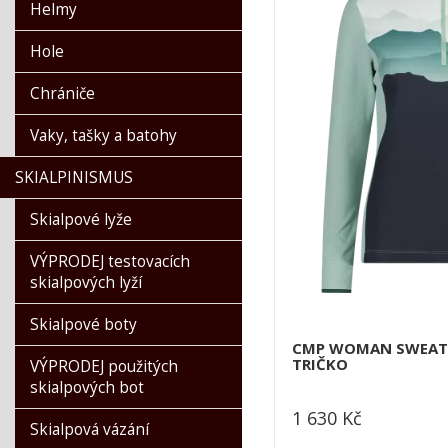
Kask
Helmy
Kästle
Hole
Lange
Lasting
Chrániče
Leki
Vaky, tašky a batohy
Lenz
Montana
SKIALPINISMUS
Munkees
Skialpové lyže
Neon
Ortovox
VÝPRODEJ testovacích
Petzl
skialpových lyží
POC
Skialpové boty
Racer 1927
CMP WOMAN SWEAT
TRIČKO
Reusch
VÝPRODEJ použitých
skialpových bot
Rossignol
1 630
Kč
Salomon
Skialpová vázání
dle varianty