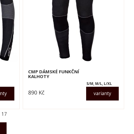
CMP DÁMSKÉ FUNKČNÍ
KALHOTY
S/M, M/L, L/XL
890
Kč
anty
varianty
dle varianty
z
17