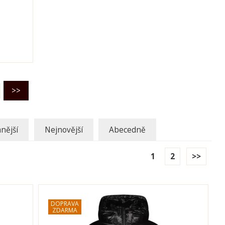
nější
Nejnovější
Abecedně
1
2
>>