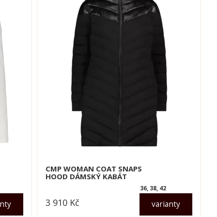
CMP WOMAN COAT SNAPS
HOOD DÁMSKÝ KABÁT
36, 38, 42
3 910
Kč
anty
varianty
dle varianty