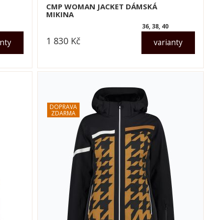
CMP WOMAN JACKET DÁMSKÁ
MIKINA
36, 38, 40
1 830
Kč
anty
varianty
dle varianty