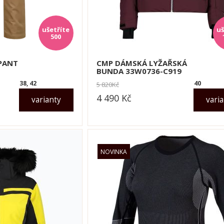
500
PANT
CMP DÁMSKÁ LYŽAŘSKÁ
BUNDA 33W0736-C919
38, 42
40
5 820
Kč
4 490
Kč
varianty
vari
dle varianty