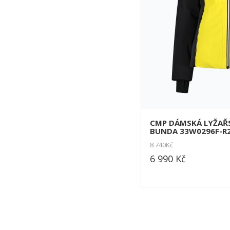
CMP DÁMSKÁ LYŽAŘ
BUNDA 33W0296F-R
8 740
Kč
6 990
Kč
dle varianty