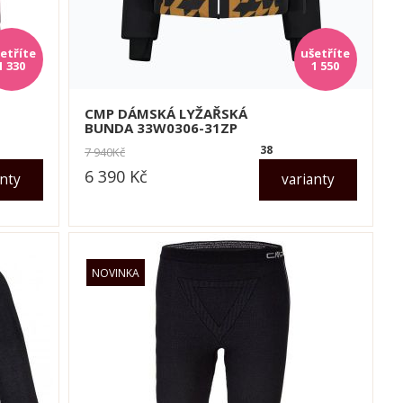
1 330
1 550
CMP DÁMSKÁ LYŽAŘSKÁ
BUNDA 33W0306-31ZP
38
7 940
Kč
6 390
Kč
anty
varianty
dle varianty