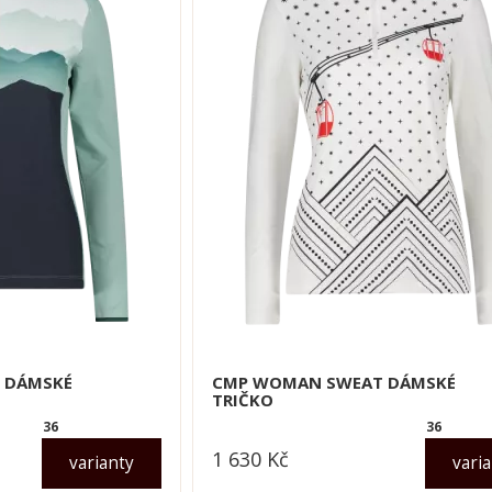
 DÁMSKÉ
CMP WOMAN SWEAT DÁMSKÉ
TRIČKO
36
36
1 630
Kč
varianty
vari
dle varianty