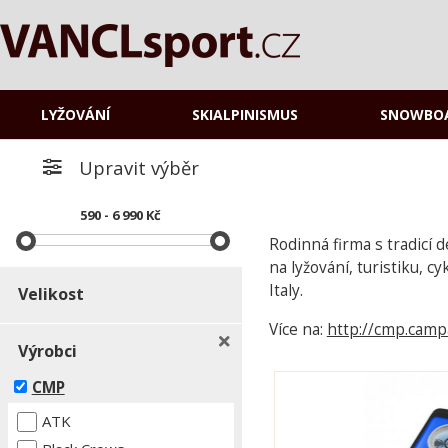
LYŽOVÁNÍ
SKIALPINISMUS
SNOWBO
Upravit výběr
590 - 6 990 Kč
Rodinná firma s tradicí 
na lyžování, turistiku, c
Italy.
Velikost
Více na:
http://cmp.campa
Výrobci
CMP
ATK