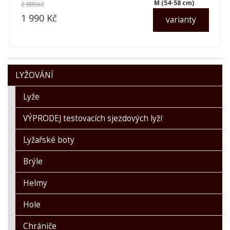
M (54-58 cm)
2 805
Kč
1 990
Kč
varianty
dle varianty
LYŽOVÁNÍ
Lyže
VÝPRODEJ testovacích sjezdových lyží
Lyžařské boty
Brýle
Helmy
Hole
Chrániče