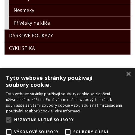
Nesmeky
Přívěsky na klíče
DÁRKOVÉ POUKAZY
CYKLISTIKA
×
Tyto webové stránky používají
soubory cookie.
Tyto webové stránky používají soubory cookie ke zlepšení
PRO ZÁKAZNÍKY
uživatelského zážitku. Používáním našich webových stránek
souhlasíte se všemi soubory cookie v souladu s našimi zásadami
Obchodní podmínky
používání souborů cookie.
Více informací
Reklamační řád
NEZBYTNĚ NUTNÉ SOUBORY
Zpracování OU
Doprava a platba
VÝKONOVÉ SOUBORY
SOUBORY CÍLENÍ
Skialpové pásy Montana