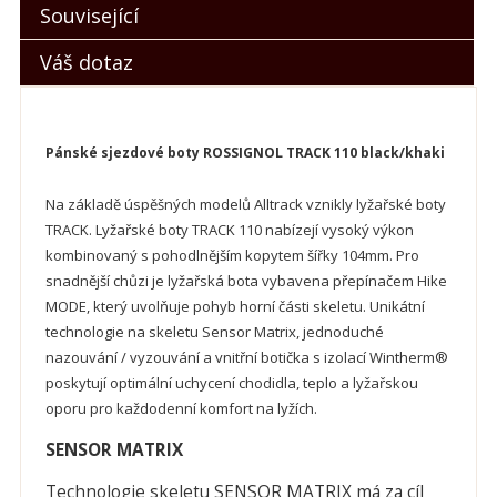
Související
Váš dotaz
Pánské sjezdové boty ROSSIGNOL TRACK 110 black/khaki
Na základě úspěšných modelů Alltrack vznikly lyžařské boty
TRACK. Lyžařské boty TRACK 110 nabízejí vysoký výkon
kombinovaný s pohodlnějším kopytem šířky 104mm. Pro
snadnější chůzi je lyžařská bota vybavena přepínačem Hike
MODE, který uvolňuje pohyb horní části skeletu. Unikátní
technologie na skeletu Sensor Matrix, jednoduché
nazouvání / vyzouvání a vnitřní botička s izolací Wintherm®
poskytují optimální uchycení chodidla, teplo a lyžařskou
oporu pro každodenní komfort na lyžích.
SENSOR MATRIX
Technologie skeletu SENSOR MATRIX má za cíl