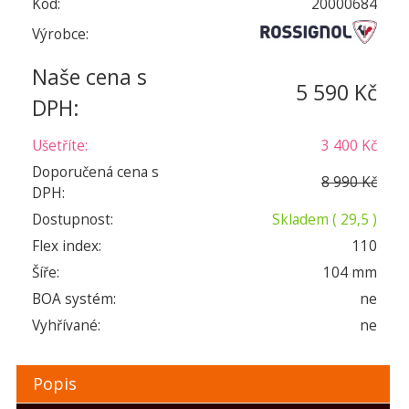
Kód:
20000684
Výrobce:
Naše cena s
5 590 Kč
DPH:
Ušetříte:
3 400 Kč
Doporučená cena s
8 990 Kč
DPH:
Dostupnost:
Skladem
( 29,5 )
Flex index:
110
Šíře:
104 mm
BOA systém:
ne
Vyhřívané:
ne
Popis