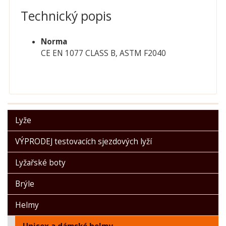
Technický popis
Norma
CE EN 1077 CLASS B, ASTM F2040
Lyže
VÝPRODEJ testovacích sjezdových lyží
Lyžařské boty
Brýle
Helmy