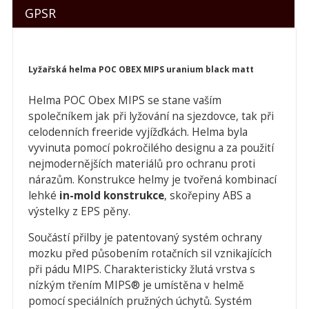
GPSR
Lyžařská helma POC OBEX MIPS uranium black matt
Helma POC Obex MIPS se stane vaším
společníkem jak při lyžování na sjezdovce, tak při
celodenních freeride vyjížďkách. Helma byla
vyvinuta pomocí pokročilého designu a za použití
nejmodernějších materiálů pro ochranu proti
nárazům. Konstrukce helmy je tvořená kombinací
lehké
in-mold konstrukce
, skořepiny ABS a
výstelky z EPS pěny.
Součástí přilby je patentovaný systém ochrany
mozku před působením rotačních sil vznikajících
při pádu MIPS. Charakteristicky žlutá vrstva s
nízkým třením MIPS® je umístěna v helmě
pomocí speciálních pružných úchytů. Systém