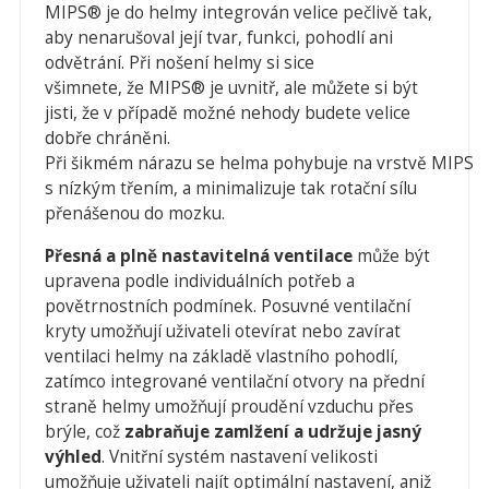
MIPS® je do helmy integrován velice pečlivě tak,
aby nenarušoval její tvar, funkci, pohodlí ani
odvětrání. Při nošení helmy si sice
všimnete, že MIPS® je uvnitř, ale můžete si být
jisti, že v případě možné nehody budete velice
dobře chráněni.
Při šikmém nárazu se helma pohybuje na vrstvě MIPS®
s nízkým třením, a minimalizuje tak rotační sílu
přenášenou do mozku.
Přesná a plně nastavitelná ventilace
může být
upravena podle individuálních potřeb a
povětrnostních podmínek. Posuvné ventilační
kryty umožňují uživateli otevírat nebo zavírat
ventilaci helmy na základě vlastního pohodlí,
zatímco integrované ventilační otvory na přední
straně helmy umožňují proudění vzduchu přes
brýle, což
zabraňuje zamlžení a udržuje jasný
výhled
. Vnitřní systém nastavení velikosti
umožňuje uživateli najít optimální nastavení, aniž