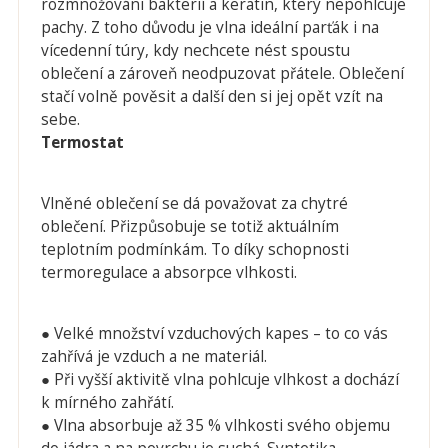
rozmnožováni bakterií a keratin, který nepohlcuje
pachy. Z toho důvodu je vlna ideální parťák i na
vícedenní túry, kdy nechcete nést spoustu
oblečení a zároveň neodpuzovat přátele. Oblečení
stačí volně pověsit a další den si jej opět vzít na
sebe.
Termostat
Vlněné oblečení se dá považovat za chytré
oblečení. Přizpůsobuje se totiž aktuálním
teplotním podmínkám. To díky schopnosti
termoregulace a absorpce vlhkosti.
● Velké množství vzduchových kapes – to co vás
zahřívá je vzduch a ne materiál.
● Při vyšší aktivitě vlna pohlcuje vlhkost a dochází
k mírného zahřátí.
● Vlna absorbuje až 35 % vlhkosti svého objemu