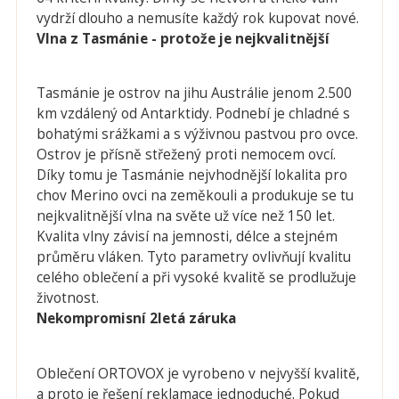
vydrží dlouho a nemusíte každý rok kupovat nové.
Vlna z Tasmánie - protože je nejkvalitnější
Tasmánie je ostrov na jihu Austrálie jenom 2.500
km vzdálený od Antarktidy. Podnebí je chladné s
bohatými srážkami a s výživnou pastvou pro ovce.
Ostrov je přísně střežený proti nemocem ovcí.
Díky tomu je Tasmánie nejvhodnější lokalita pro
chov Merino ovci na zeměkouli a produkuje se tu
nejkvalitnější vlna na světe už více než 150 let.
Kvalita vlny závisí na jemnosti, délce a stejném
průměru vláken. Tyto parametry ovlivňují kvalitu
celého oblečení a při vysoké kvalitě se prodlužuje
životnost.
Nekompromisní 2letá záruka
Oblečení ORTOVOX je vyrobeno v nejvyšší kvalitě,
a proto je řešení reklamace jednoduché. Pokud