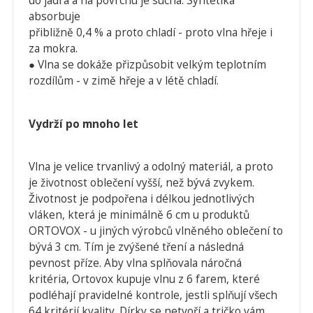
do jádra a na povrchu je suchá. Syntetika
absorbuje
přibližně 0,4 % a proto chladí - proto vlna hřeje i
za mokra.
● Vlna se dokáže přizpůsobit velkým teplotním
rozdílům - v zimě hřeje a v létě chladí.
Vydrží po mnoho let
Vlna je velice trvanlivý a odolný materiál, a proto
je životnost oblečení vyšší, než bývá zvykem.
Životnost je podpořena i délkou jednotlivých
vláken, která je minimálně 6 cm u produktů
ORTOVOX - u jiných výrobců vlněného oblečení to
bývá 3 cm. Tím je zvýšené tření a následná
pevnost příze. Aby vlna splňovala náročná
kritéria, Ortovox kupuje vlnu z 6 farem, které
podléhají pravidelné kontrole, jestli splňují všech
64 kritérií kvality. Dírky se netvoří a tričko vám