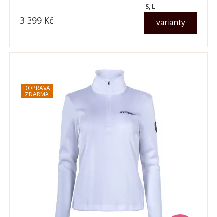
S, L
3 399
Kč
varianty
dle varianty