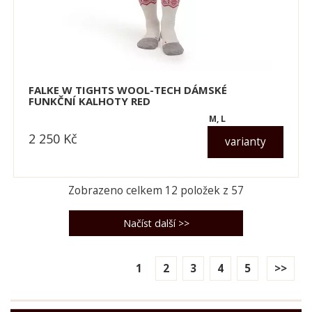
FALKE W TIGHTS WOOL-TECH DÁMSKÉ
FUNKČNÍ KALHOTY RED
M, L
2 250
Kč
varianty
dle varianty
Zobrazeno celkem
12
položek z
57
1
2
3
4
5
>>