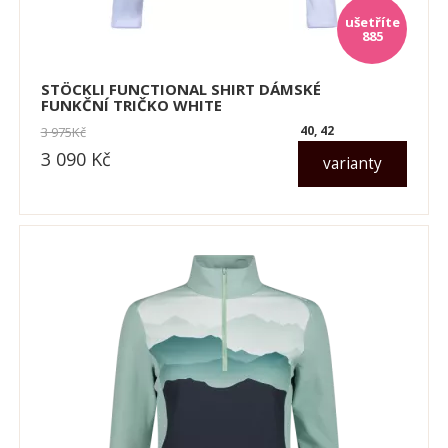
885
STÖCKLI FUNCTIONAL SHIRT DÁMSKÉ
FUNKČNÍ TRIČKO WHITE
40, 42
3 975
Kč
3 090
Kč
varianty
dle varianty