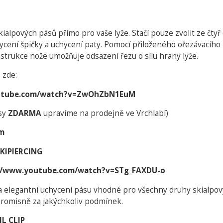
skialpových pásů přímo pro vaše lyže. Stačí pouze zvolit ze čtyř 
hycení špičky a uchycení paty. Pomocí přiloženého ořezávacího
nstrukce nože umožňuje odsazení řezu o sílu hrany lyže.
 zde:
outube.com/watch?v=ZwOhZbN1EuM
sy
ZDARMA
upravíme na prodejně ve Vrchlabí)
m
SKIPIERCING
//www.youtube.com/watch?v=STg_FAXDU-o
a elegantní uchycení pásu vhodné pro všechny druhy skialpový
romisně za jakýchkoliv podmínek.
IL CLIP