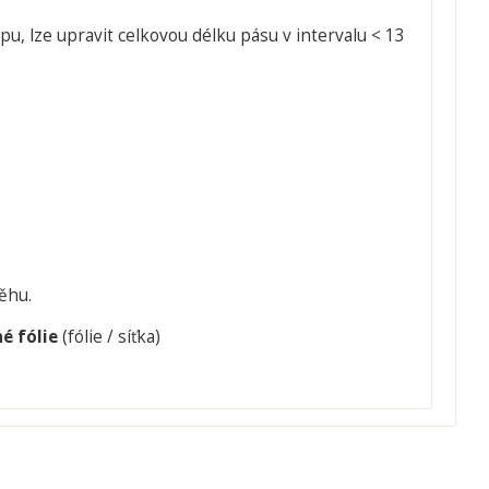
u, lze upravit celkovou délku pásu v intervalu < 13
ěhu.
né fólie
(fólie / síťka)