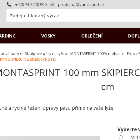
+420 739 220 990
prodejna@vanclsport.cz
ARDING
VOSKY
OBLEČENÍ
DOPL
alpové pásy
Skialpové pásy na lyže
MONTASPRINT 100% mohair
Fixace 
 SKIPIERCING skialpové pásy
NTASPRINT 100 mm SKIPIERCIN
cm
é a rychlé řešení úpravy pásu přímo na vaše lyže.
Vyberte 
M 1