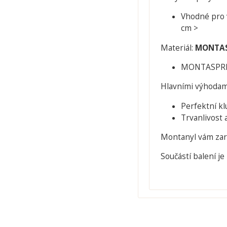
Vhodné pro v
cm >
Materiál:
MONTAS
MONTASPRINT
Hlavními výhodami
Perfektní kl
Trvanlivost 
Montanyl vám zaru
Součástí balení je