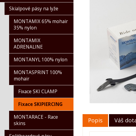
Skialpové pásy na lyže
MONTAMIX 65% mohair
35% nylon
MONTAMIX
ADRENALINE
MONTANYL 100% nylon
MONTASPRINT 100%
mohair
Fixace SKI CLAMP
Fixace SKIPIERCING
MONTARACE - Race
Popis
Váš dot
skins