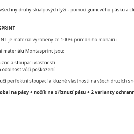
šechny druhy skialpových lyží - pomocí gumového pásku a clip
PRINT
 je materiál vyrobený ze 100% přírodního mohairu.
 materiálu Montasprint jsou:
uzné a stoupací vlastnosti
a odolnost vůči poškození
čí perfektní stoupací a kluzné vlastnosti na všech druzích sn
obal na pásy +
nožík na oříznutí pásu
+ 2 varianty ochran