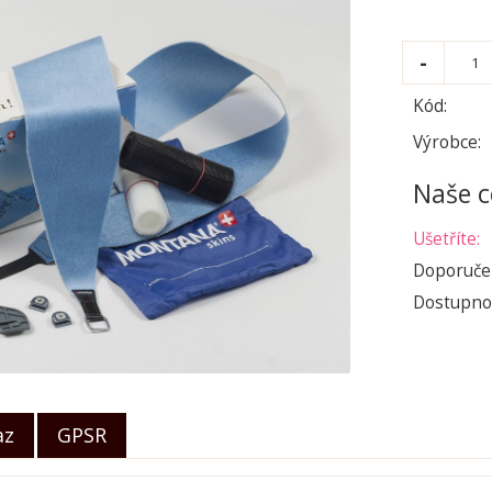
Kód:
Výrobce:
Naše c
Ušetříte:
Doporuče
Dostupno
az
GPSR