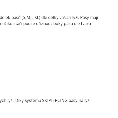
délek pásů (S,M,L,XL) dle délky vašich lyží. Pásy mají
 nožíku stačí pouze oříznout boky pásu dle tvaru
ch lyží. Díky systému SKIPIERCING pásy na lyži