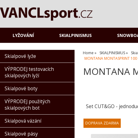
LYŽOVÁNÍ
SKIALPINISMUS
SNOWBO
Home
SKIALPINISMUS
Ski
Skialpové lyže
MONTANA MONTASPRINT 100 mm
MONTANA MO
VÝPRODEJ testovacích
skialpových lyží
Skialpové boty
VÝPRODEJ použitých
Set CUT&GO - jednoduch
skialpových bot
Skialpová vázání
Skialpové pásy