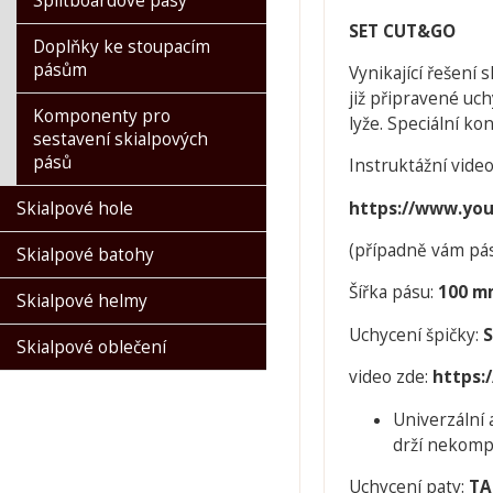
Splitboardové pásy
SET CUT&GO
Doplňky ke stoupacím
pásům
Vynikající řešení 
již připravené uc
Komponenty pro
lyže. Speciální ko
sestavení skialpových
pásů
Instruktážní video
https://www.y
Skialpové hole
(případně vám pá
Skialpové batohy
Šířka pásu:
100 m
Skialpové helmy
Uchycení špičky:
Skialpové oblečení
video zde:
https:
Univerzální 
drží nekomp
Uchycení paty:
TA