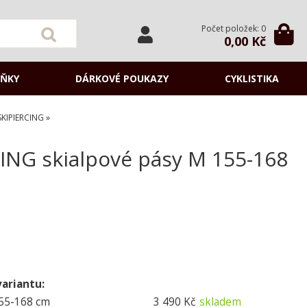
Počet položek: 0
0,00 Kč
ŇKY
DÁRKOVÉ POUKAZY
CYKLISTIKA
SKIPIERCING
G skialpové pásy M 155-168
variantu:
55-168 cm
3 490 Kč
skladem