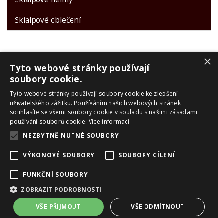
Skialpové oblečení
×
Tyto webové stránky používají
soubory cookie.
Tyto webové stránky používají soubory cookie ke zlepšení
PRO ZÁKAZNÍKY
uživatelského zážitku. Používáním našich webových stránek
souhlasíte se všemi soubory cookie v souladu s našimi zásadami
Obchodní podmínky
používání souborů cookie.
Více informací
Reklamační řád
NEZBYTNĚ NUTNÉ SOUBORY
Zpracování OU
Doprava a platba
VÝKONOVÉ SOUBORY
SOUBORY CÍLENÍ
Skialpové pásy Montana
O nás
FUNKČNÍ SOUBORY
Kontakty
ZOBRAZIT PODROBNOSTI
Copyright ©
eshop.vanclsport.cz
,
provozováno na systému
tvorba
VŠE PŘIJMOUT
VŠE ODMÍTNOUT
e-shopu
a
pronájem e-shopu
Shop5.cz