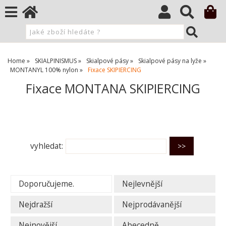
Home
SKIALPINISMUS
Skialpové pásy
Skialpové pásy na lyže
MONTANYL 100% nylon
Fixace SKIPIERCING
Fixace MONTANA SKIPIERCING
O kategorii výše
vyhledat:
Doporučujeme.
Nejlevnější
Nejdražší
Nejprodávanější
Nejnovější
Abecedně