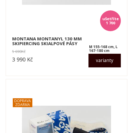
1 700
MONTANA MONTANYL 130 MM
SKIPIERCING SKIALPOVÉ PÁSY
M 155-168 cm, L
167-180 cm
5 690
Kč
3 990
Kč
varianty
dle varianty