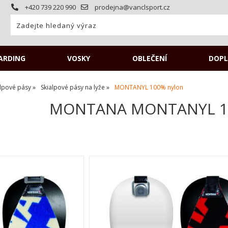
+420 739 220 990
prodejna@vanclsport.cz
ARDING
VOSKY
OBLEČENÍ
DOPL
alpové pásy
Skialpové pásy na lyže
MONTANYL 100% nylon
MONTANA MONTANYL 10