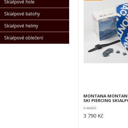
Skialpové hole
Skialpové batohy
Skialpové helmy
Skialpové oblečení
MONTANA MONTANY
SKI PIERCING SKIAL
5 460
Kč
3 790
Kč
dle varianty