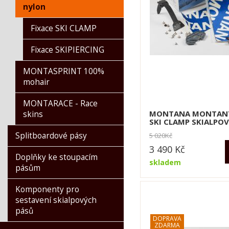
nylon
Fixace SKI CLAMP
Fixace SKIPIERCING
MONTASPRINT 100%
mohair
MONTARACE - Race
MONTANA MONTANY
skins
SKI CLAMP SKIALPOV
Splitboardové pásy
5 020
Kč
3 490
Kč
Doplňky ke stoupacím
skladem
pásům
Komponenty pro
sestavení skialpových
pásů