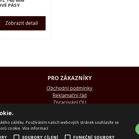
L 140 MM
OVÉ PÁSY
Zobrazit detail
PRO ZÁKAZNÍKY
Obchodní podmínky
Reklamační řád
Zpracování OU
Doprava a platba
okie.
Skialpové pásy Montana
ského zážitku. Používáním našich webových stránek souhlasíte se
O nás
borů cookie.
Více informací
Kontakty
ORY
SOUBORY CÍLENÍ
FUNKČNÍ SOUBORY