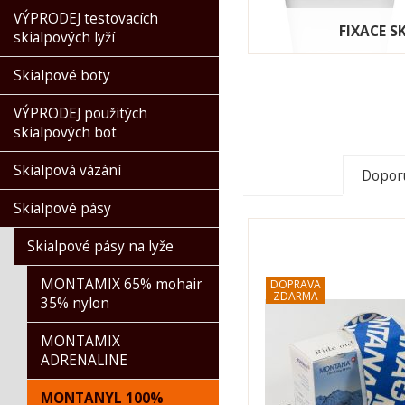
VÝPRODEJ testovacích
FIXACE S
skialpových lyží
Skialpové boty
VÝPRODEJ použitých
skialpových bot
Skialpová vázání
Dopor
Skialpové pásy
Skialpové pásy na lyže
MONTAMIX 65% mohair
35% nylon
MONTAMIX
ADRENALINE
MONTANYL 100%