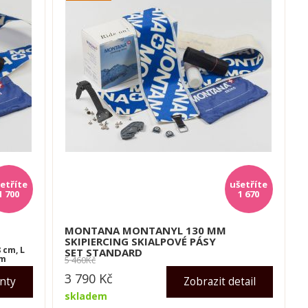
1 700
1 670
MONTANA MONTANYL 130 MM
SKIPIERCING SKIALPOVÉ PÁSY
 cm, L
SET STANDARD
cm
5 460
Kč
3 790
Kč
anty
Zobrazit detail
skladem