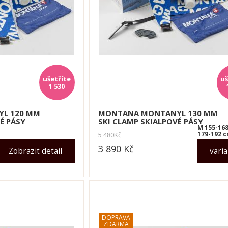
1 530
L 120 MM
MONTANA MONTANYL 130 MM
É PÁSY
SKI CLAMP SKIALPOVÉ PÁSY
M 155-168
179-192 
5 480
Kč
3 890
Kč
Zobrazit detail
vari
dle varianty