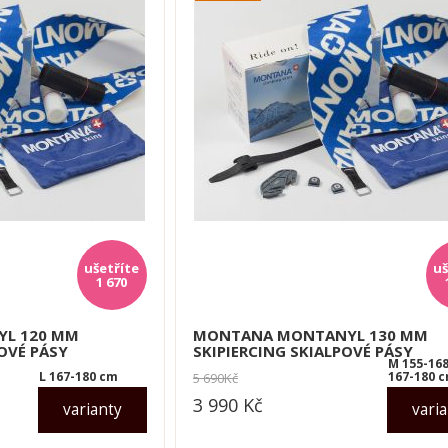
1 670
L 120 MM
MONTANA MONTANYL 130 MM
POVÉ PÁSY
SKIPIERCING SKIALPOVÉ PÁSY
M 155-168
L 167-180 cm
167-180 
5 690
Kč
3 990
Kč
varianty
vari
dle varianty