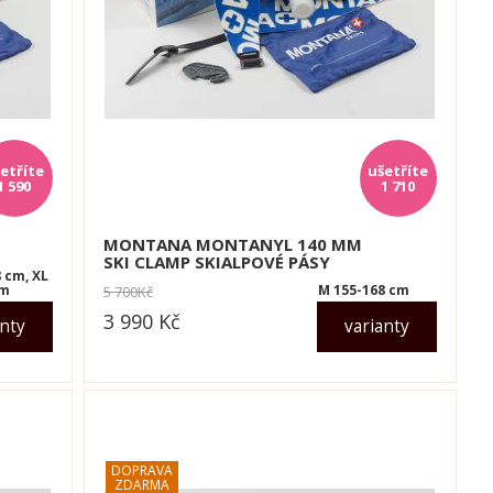
1 590
1 710
MONTANA MONTANYL 140 MM
SKI CLAMP SKIALPOVÉ PÁSY
 cm, XL
cm
M 155-168 cm
5 700
Kč
3 990
Kč
anty
varianty
dle varianty