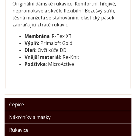
Originální dámské rukavice. Komfortní, hřejivé,
nepromokavé a skvěle flexibilní! Bezešvý střih,
těsná manžeta se stahováním, elastický pásek
zabraňující ztrátě rukavic.
Membrána
: R-Tex XT
Výplň:
Primaloft Gold
Dlaň:
Ovčí kůže DD
Vnější materiál:
Re-Knit
Podšívka:
MicroActive
Čepice
Nákrčníky a masky
Rukavice