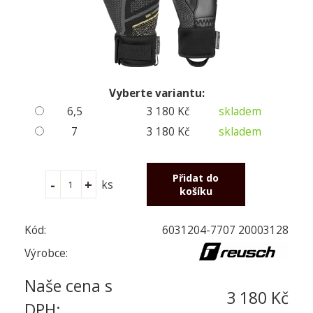
Vyberte variantu:
6,5
3 180 Kč
skladem
7
3 180 Kč
skladem
ks
Kód:
6031204-7707 20003128
Výrobce:
Naše cena s
3 180 Kč
DPH: