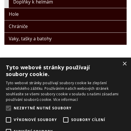
Doplňky k helmám
Hole
Chrániče
Vaky, tašky a batohy
×
Tyto webové stránky používají
soubory cookie.
Tyto webové stránky používají soubory cookie ke zlepšení
PRO ZÁKAZNÍKY
uživatelského zážitku. Používáním našich webových stránek
souhlasíte se všemi soubory cookie v souladu s našimi zásadami
Obchodní podmínky
používání souborů cookie.
Více informací
Reklamační řád
NEZBYTNĚ NUTNÉ SOUBORY
Zpracování OU
Doprava a platba
VÝKONOVÉ SOUBORY
SOUBORY CÍLENÍ
Skialpové pásy Montana
O nás