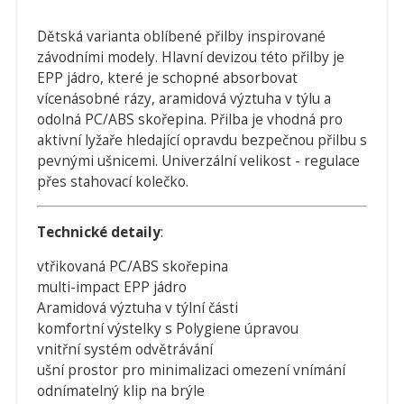
Dětská varianta oblíbené přilby inspirované
závodními modely. Hlavní devizou této přilby je
EPP jádro, které je schopné absorbovat
vícenásobné rázy, aramidová výztuha v týlu a
odolná PC/ABS skořepina. Přilba je vhodná pro
aktivní lyžaře hledající opravdu bezpečnou přilbu s
pevnými ušnicemi. Univerzální velikost - regulace
přes stahovací kolečko.
Technické detaily
:
vtřikovaná PC/ABS skořepina
multi-impact EPP jádro
Aramidová výztuha v týlní části
komfortní výstelky s Polygiene úpravou
vnitřní systém odvětrávání
ušní prostor pro minimalizaci omezení vnímání
odnímatelný klip na brýle