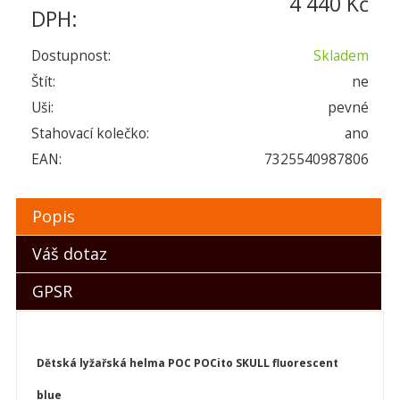
4 440 Kč
DPH:
Dostupnost:
Skladem
Štít:
ne
Uši:
pevné
Stahovací kolečko:
ano
EAN:
7325540987806
Popis
Váš dotaz
GPSR
Dětská lyžařská helma POC POCito SKULL fluorescent
blue