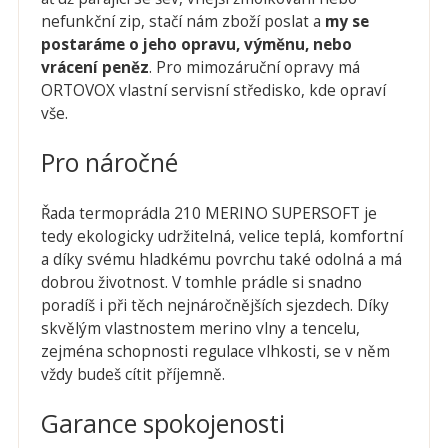
nefunkční zip, stačí nám zboží poslat a
my se
postaráme o jeho opravu, vým
ěnu, nebo
vrácení pen
ěz
. Pro mimozáruční opravy má
ORTOVOX vlastní servisní středisko, kde opraví
vše.
Pro náročné
Řada termoprádla 210 MERINO SUPERSOFT je
tedy ekologicky udržitelná, velice teplá, komfortní
a díky svému hladkému povrchu také odolná a má
dobrou životnost. V tomhle prádle si snadno
poradíš i při těch nejnáročnějších sjezdech. Díky
skvělým vlastnostem merino vlny a tencelu,
zejména schopnosti regulace vlhkosti, se v něm
vždy budeš cítit příjemně.
Garance spokojenosti