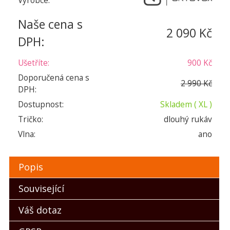
Výrobce:
Naše cena s
2 090 Kč
DPH:
Ušetříte:
900 Kč
Doporučená cena s
2 990 Kč
DPH:
Dostupnost:
Skladem
( XL )
Tričko:
dlouhý rukáv
Vlna:
ano
Popis
Související
Váš dotaz