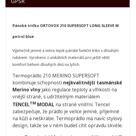
GPSR
Pánské tričko ORTOVOX 210 SUPERSOFT LONG SLEEVE M
petrol blue
Výjimečně jemné a velice teplé pánské funkční triko s dlouhým
rukávem. Vyrobeno z unikátních materiálů pro ještě větší
komfort během dlouhých dnů na lyžích.
Termoprádlo 210 MERINO SUPERSOFT
kombinuje schopnosti
nejkvalitn
ější tasmánské
Merino vlny
jako regulace teploty a vlhkosti na
vnější straně, s udržitelným materiálem
TM
TENCEL
MODAL
na straně vnitřní. Tencel
zabezpečuje, že prádlo je velice jemné, příjemné
na kůži a neškrábe. Termoprádlo má navíc stylový
design, takže se v něm budeš cítit opravdu skvěle.