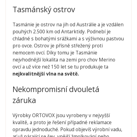
Tasmánský ostrov
Tasmánie je ostrov na jih od Austrálie a je vzdálen
pouhých 2.500 km od Antarktidy. Podnebí je
chladné s bohatými srážkami a s výživnou pastvou
pro ovce. Ostrov je přísně střežený proti
nemocem ovcí. Díky tomu je Tasmánie
nejvhodnější lokalita na zemi pro chov Merino
ovcí a už více než 150 let se tu produkuje ta
nejkvalitn
ější vlna na sv
ět
ě.
Nekompromisní dvouletá
záruka
Výrobky ORTOVOX jsou vyrobeny v nejvyšší
kvalitě, a proto je řešení případné reklamace
opravdu jednoduché. Pokud objevíš výrobní vadu,
ať už párající se šev, vnější žmolkování nebo