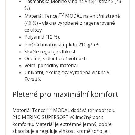
Tasmánská Merino vlna na vnější straně (43
%).
TM
Materiál Tencel
MODAL na vnitřní straně
(46 %) - vlákna vyrobené z regenerované
celulózy.
Polyamid (12 %).
2
Plošná hmotnost úpletu 210 g/m
.
Skvěle reguluje vlhkost.
Odolné, s dlouhou životností.
Velmi pohodlný materiál.
Unikátní, ekologicky vyráběná vlákna v
Evropě.
Pletené pro maximální komfort
TM
Materiál Tencel
MODAL dodává termoprádlu
210 MERINO SUPERSOFT výjimečný pocit
komfortu. Materiál je extrémně jemný, dobře
absorbuje a reguluje vlhkost kromě toho je i