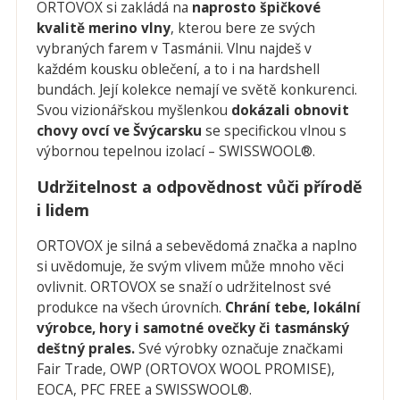
ORTOVOX si zakládá na
naprosto špičkové
kvalitě merino vlny
, kterou bere ze svých
vybraných farem v Tasmánii. Vlnu najdeš v
každém kousku oblečení, a to i na hardshell
bundách. Její kolekce nemají ve světě konkurenci.
Svou vizionářskou myšlenkou
dokázali obnovit
chovy ovcí ve Švýcarsku
se specifickou vlnou s
výbornou tepelnou izolací – SWISSWOOL®.
Udržitelnost a odpovědnost vůči přírodě
i lidem
ORTOVOX je silná a sebevědomá značka a naplno
si uvědomuje, že svým vlivem může mnoho věci
ovlivnit. ORTOVOX se snaží o udržitelnost své
produkce na všech úrovních.
Chrání tebe, lokální
výrobce, hory i samotné ovečky či tasmánský
deštný prales.
Své výrobky označuje značkami
Fair Trade, OWP (ORTOVOX WOOL PROMISE),
EOCA, PFC FREE a SWISSWOOL®.