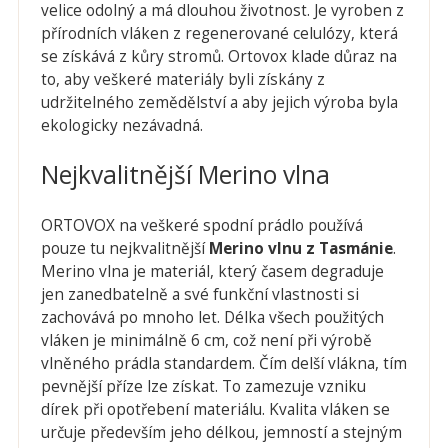
velice odolný a má dlouhou životnost. Je vyroben z
přírodních vláken z regenerované celulózy, která
se získává z kůry stromů. Ortovox klade důraz na
to, aby veškeré materiály byli získány z
udržitelného zemědělství a aby jejich výroba byla
ekologicky nezávadná.
Nejkvalitnější Merino vlna
ORTOVOX na veškeré spodní prádlo používá
pouze tu nejkvalitnější
Merino vlnu z Tasmánie
.
Merino vlna je materiál, který časem degraduje
jen zanedbatelně a své funkční vlastnosti si
zachovává po mnoho let. Délka všech použitých
vláken je minimálně 6 cm, což není při výrobě
vlněného prádla standardem. Čím delší vlákna, tím
pevnější příze lze získat. To zamezuje vzniku
dírek při opotřebení materiálu. Kvalita vláken se
určuje především jeho délkou, jemností a stejným