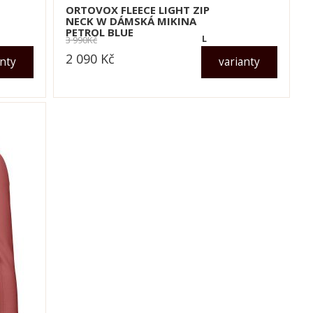
ORTOVOX FLEECE LIGHT ZIP
NECK W DÁMSKÁ MIKINA
PETROL BLUE
L
3 990
Kč
2 090
Kč
anty
varianty
dle varianty