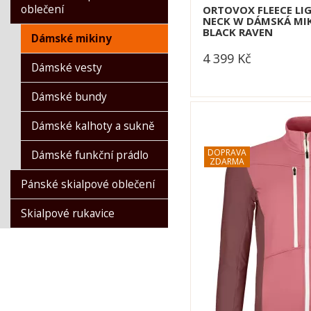
oblečení
ORTOVOX FLEECE LIG
NECK W DÁMSKÁ MI
BLACK RAVEN
Dámské mikiny
4 399
Kč
Dámské vesty
dle varianty
Dámské bundy
Dámské kalhoty a sukně
Dámské funkční prádlo
Pánské skialpové oblečení
Skialpové rukavice