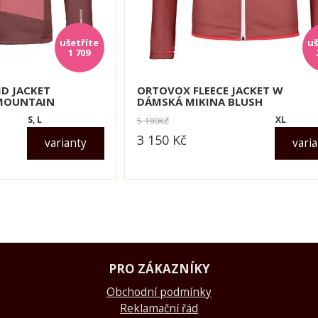
1 709
ID JACKET
ORTOVOX FLEECE JACKET W
MOUNTAIN
DÁMSKÁ MIKINA BLUSH
S, L
XL
5 190
Kč
3 150
Kč
varianty
vari
dle varianty
PRO ZÁKAZNÍKY
Obchodní podmínky
Reklamační řád