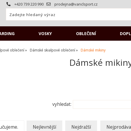
+420 739 220 990
prodejna@vanclsport.cz
ARDING
VOSKY
OBLEČENÍ
DOPL
alpové oblečení
Dámské skialpové oblečení
Dámské mikiny
Dámské mikin
vyhledat:
učujeme.
Nejlevnější
Nejdražší
Nejprodáva