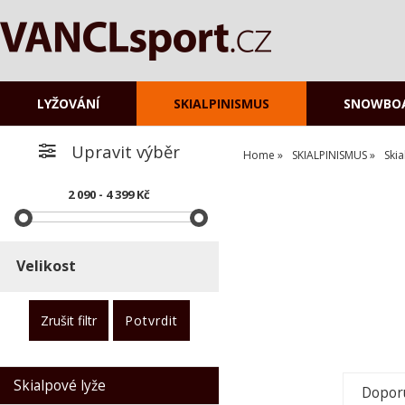
LYŽOVÁNÍ
SKIALPINISMUS
SNOWBO
Upravit výběr
Home
SKIALPINISMUS
Ski
2 090 - 4 399 Kč
O kategorii výše
Velikost
Skialpové lyže
Dopor