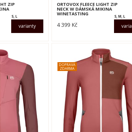
HT ZIP
ORTOVOX FLEECE LIGHT ZIP
KINA
NECK W DÁMSKÁ MIKINA
WINETASTING
S, L
S, M, L
4 399
Kč
varianty
vari
dle varianty