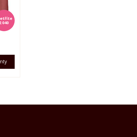
2 040
anty