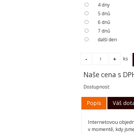
4 dny
5 dnů
6 dnů
7 dnů
další den
ks
Naše cena s DP
Dostupnost:
Popis
Váš dot
Internetovou objedn
v momentě, kdy jsm