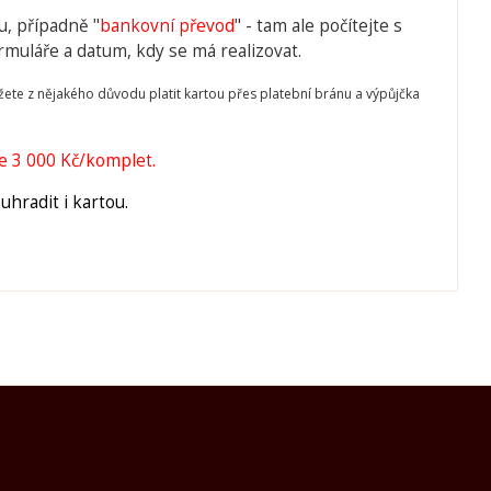
u, případně "
bankovní převod
" - tam ale počítejte s
muláře a datum, kdy se má realizovat.
e z nějakého důvodu platit kartou přes platební bránu a výpůjčka
e 3 000 Kč/komplet.
uhradit i kartou.