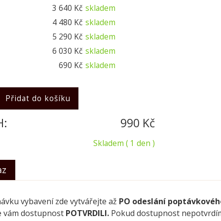
3 640 Kč
skladem
4 480 Kč
skladem
5 290 Kč
skladem
6 030 Kč
skladem
690 Kč
skladem
H:
990 Kč
Skladem
( 1 den )
az
ávku vybavení zde vytvářejte až
PO odeslání poptávkové
e vám dostupnost
POTVRDILI.
Pokud dostupnost nepotvrdíme,