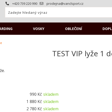
+420 739 220 990
prodejna@vanclsport.cz
ARDING
VOSKY
OBLEČENÍ
DOPL
že
TEST VIP lyže 1 
že.
990 Kč
skladem
1 880 Kč
skladem
2 780 Kč
skladem