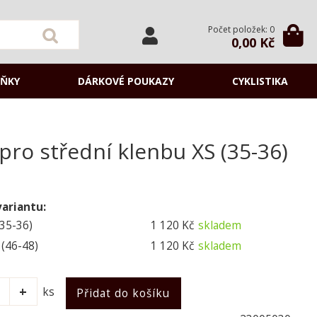
Počet položek: 0
0,00 Kč
ŇKY
DÁRKOVÉ POUKAZY
CYKLISTIKA
ro střední klenbu XS (35-36)
variantu:
(35-36)
1 120 Kč
skladem
 (46-48)
1 120 Kč
skladem
ks