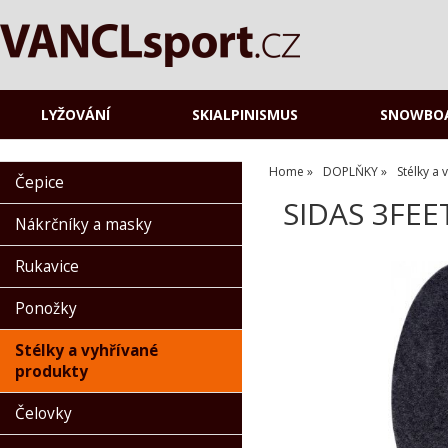
LYŽOVÁNÍ
SKIALPINISMUS
SNOWBO
Home
DOPLŇKY
Stélky a
Čepice
SIDAS 3FEET
Nákrčníky a masky
Rukavice
Ponožky
Stélky a vyhřívané
produkty
Čelovky