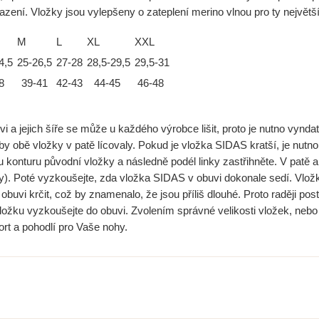
usazení. Vložky jsou vylepšeny o zateplení merino vlnou pro ty největš
M
L
XL
XXL
4,5
25-26,5
27-28
28,5-29,5
29,5-31
8
39-41
42-43
44-45
46-48
vi a jejich šíře se může u každého výrobce lišit, proto je nutno vynda
y obě vložky v patě lícovaly. Pokud je vložka SIDAS kratší, je nutno 
 konturu původní vložky a následně podél linky zastřihněte. V patě a
 Poté vyzkoušejte, zda vložka SIDAS v obuvi dokonale sedí. Vložky 
obuvi krčit, což by znamenalo, že jsou příliš dlouhé. Proto raději pos
ožku vyzkoušejte do obuvi. Zvolením správné velikosti vložek, nebo je
rt a pohodlí pro Vaše nohy.