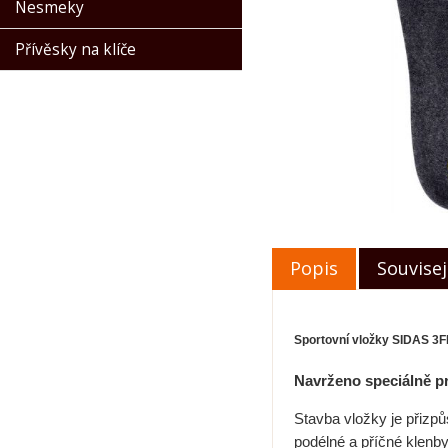
Nesmeky
Přívěsky na klíče
Popis
Souvisej
S
portovní vložky
SIDAS 3F
Navrženo speciálně p
Stavba vložky je přizp
podélné a příčné klenby