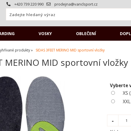
+420 739 220 990
prodejna@vanclsport.cz
ARDING
VOSKY
OBLEČENÍ
DOPL
 vyhřívané produkty
SIDAS 3FEET MERINO MID sportovní vložky
 MERINO MID sportovní vložky p
Vyberte 
XS 
XXL