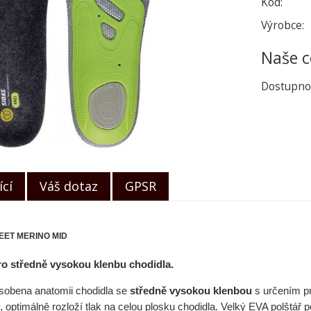
Kód:
Výrobce:
Naše c
Dostupno
ící
Váš dotaz
GPSR
EET MERINO MID
ro středně vysokou klenbu chodidla.
ůsobena anatomii chodidla se
středně vysokou klenbou
s určením pr
, optimálně rozloží tlak na celou plosku chodidla. Velký EVA polštář 