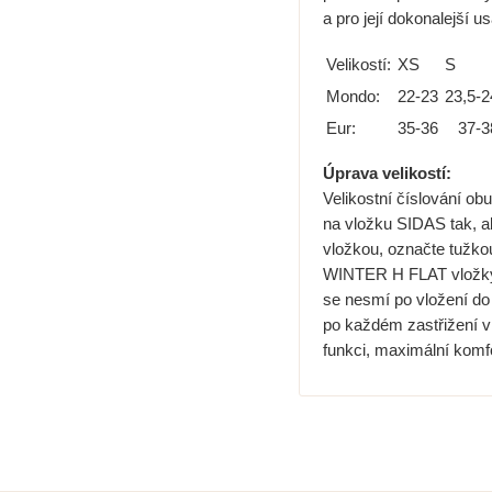
a pro její dokonalejší 
Velikostí:
XS
S
Mondo:
22-23
23,5-2
Eur:
35-36
37-3
Úprava velikostí:
Velikostní číslování obu
na vložku SIDAS tak, ab
vložkou, označte tužkou
WINTER H FLAT vložky).
se nesmí po vložení do 
po každém zastřižení vl
funkci, maximální komfo