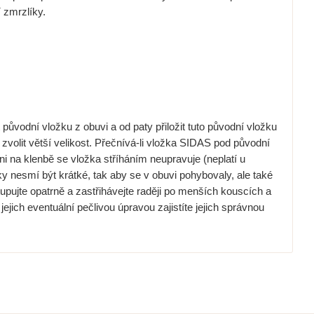
í zmrzlíky.
t původní vložku z obuvi a od paty přiložit tuto původní vložku
zvolit větší velikost. Přečnívá-li vložka SIDAS pod původní
ni na klenbě se vložka stříháním neupravuje (neplatí u
nesmí být krátké, tak aby se v obuvi pohybovaly, ale také
tupujte opatrně a zastřihávejte raději po menších kouscích a
jich eventuální pečlivou úpravou zajistíte jejich správnou