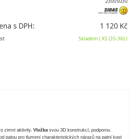
23005030
ena s DPH:
1 120 Kč
st:
Skladem
( XS (35-36) )
o zimní aktivity.
Vložka
svou 3D konstrukcí, podporou
pod patou pro tlumení charakteristických nárazů na patní kost