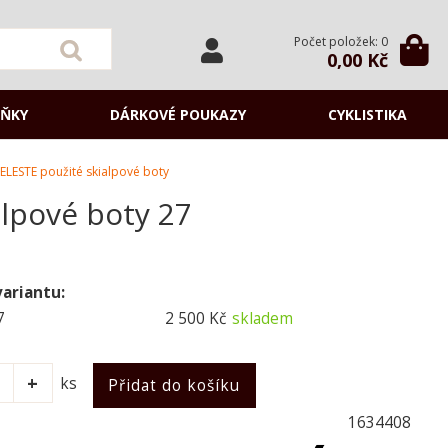
Počet položek: 0
0,00 Kč
ŇKY
DÁRKOVÉ POUKAZY
CYKLISTIKA
LESTE použité skialpové boty
lpové boty 27
variantu:
7
2 500 Kč
skladem
ks
1634408