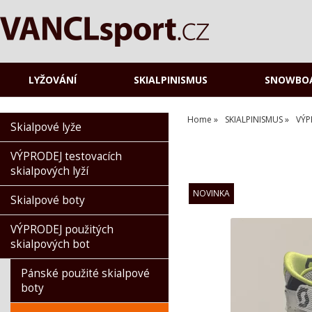
LYŽOVÁNÍ
SKIALPINISMUS
SNOWBO
Home
SKIALPINISMUS
VÝP
Skialpové lyže
VÝPRODEJ testovacích
skialpových lyží
Skialpové boty
VÝPRODEJ použitých
skialpových bot
Pánské použité skialpové
boty