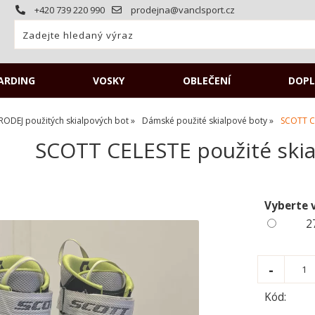
+420 739 220 990
prodejna@vanclsport.cz
ARDING
VOSKY
OBLEČENÍ
DOPL
RODEJ použitých skialpových bot
Dámské použité skialpové boty
SCOTT CE
SCOTT CELESTE použité skia
Vyberte 
2
Kód: