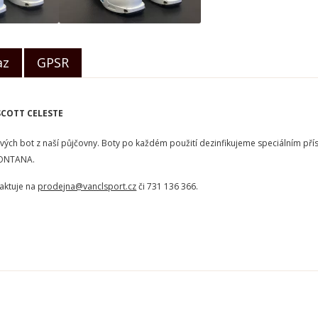
az
GPSR
 SCOTT CELESTE
vých bot z naší půjčovny. Boty po každém použití dezinfikujeme speciálním př
MONTANA.
taktuje na
prodejna@vanclsport.cz
či 731 136 366.