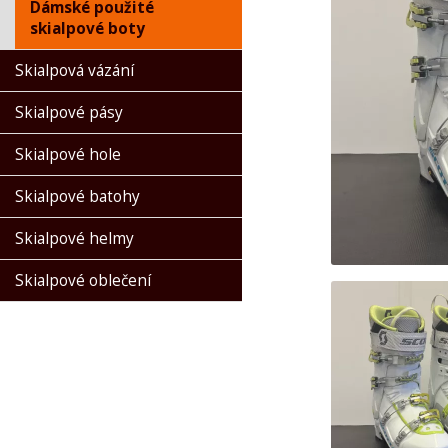
Dámské použité
skialpové boty
Skialpová vázání
Skialpové pásy
Skialpové hole
Skialpové batohy
Skialpové helmy
Skialpové oblečení