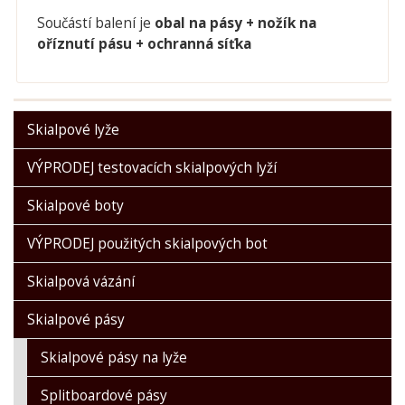
Součástí balení je
obal na pásy +
nožík na
oříznutí pásu
+ ochranná síťka
Skialpové lyže
VÝPRODEJ testovacích skialpových lyží
Skialpové boty
VÝPRODEJ použitých skialpových bot
Skialpová vázání
Skialpové pásy
Skialpové pásy na lyže
Splitboardové pásy