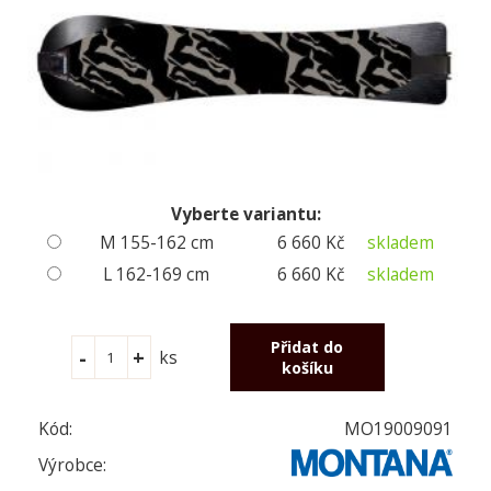
Vyberte variantu:
M 155-162 cm
6 660 Kč
skladem
L 162-169 cm
6 660 Kč
skladem
ks
Kód:
MO19009091
Výrobce: