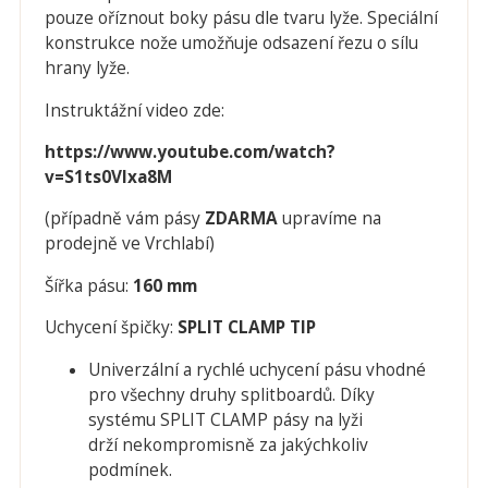
pouze oříznout boky pásu dle tvaru lyže. Speciální
konstrukce nože umožňuje odsazení řezu o sílu
hrany lyže.
Instruktážní video zde:
https://www.youtube.com/watch?
v=S1ts0Vlxa8M
(případně vám pásy
ZDARMA
upravíme na
prodejně ve Vrchlabí)
Šířka pásu:
160 mm
Uchycení špičky:
SPLIT CLAMP TIP
Univerzální a rychlé uchycení pásu vhodné
pro všechny druhy splitboardů. Díky
systému SPLIT CLAMP pásy na lyži
drží nekompromisně za jakýchkoliv
podmínek.