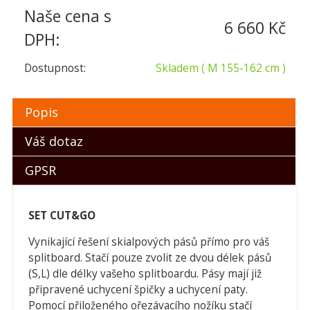
Naše cena s
6 660 Kč
DPH:
Dostupnost:
Skladem
( M 155-162 cm )
Popis
Váš dotaz
GPSR
SET CUT&GO
Vynikající řešení skialpových pásů přímo pro váš
splitboard. Stačí pouze zvolit ze dvou délek pásů
(S,L) dle délky vašeho splitboardu. Pásy mají již
připravené uchycení špičky a uchycení paty.
Pomocí přiloženého ořezávacího nožíku stačí