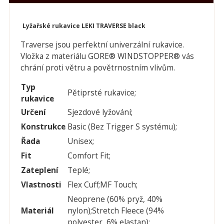
Lyžařské rukavice LEKI TRAVERSE black
Traverse jsou perfektní univerzální rukavice.
Vložka z materiálu GORE® WINDSTOPPER® vás
chrání proti větru a povětrnostním vlivům.
Typ
Pětiprsté rukavice;
rukavice
Určení
Sjezdové lyžování;
Konstrukce
Basic (Bez Trigger S systému);
Řada
Unisex;
Fit
Comfort Fit;
Zateplení
Teplé;
Vlastnosti
Flex Cuff;MF Touch;
Neoprene (60% pryž, 40%
Materiál
nylon);Stretch Fleece (94%
polyester, 6% elastan);