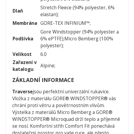
Stretch Fleece (94% polyester, 6%
Dlaň
elastan);
Membrána
GORE-TEX INFINIUM™;
Gore Windstopper (94% polyester a
Podšívka
6% ePTFE);Micro Bemberg (100%
polyester);
Velikost
6.0
Zařazení v
Alpine;
katalogu
ZÁKLADNÍ INFORMACE
Traverse
jsou perfektní univerzální rukavice.
Vložka z materiálu GORE® WINDSTOPPER® vás
chrání proti větru a povětrnostním vlivům.
Výstelka z materiálů Micro Bemberg a GORE®
WINDSTOPPER® Microquad drží teplo a příjemně
se nosí. Komfortní střih Comfort Fit ponechává
dostatečný prostor pro vaše ruce, ale přesto