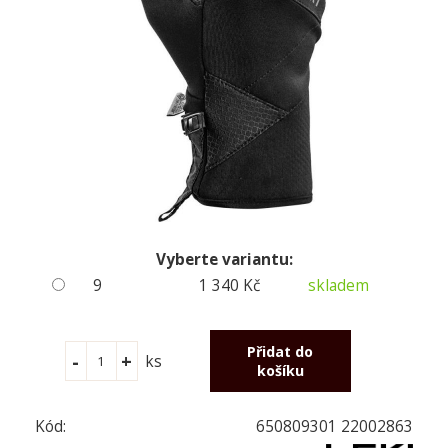
Vyberte variantu:
9
1 340 Kč
skladem
ks
Kód:
650809301 22002863