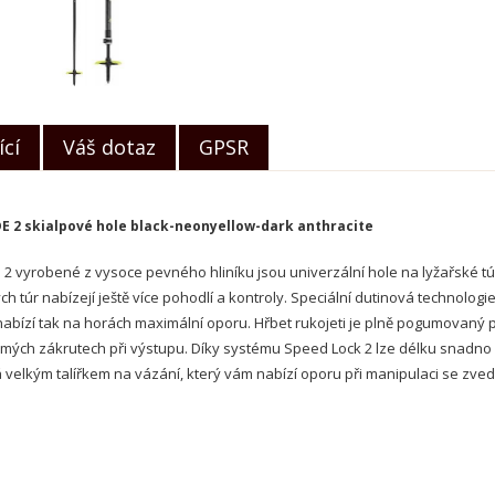
ící
Váš dotaz
GPSR
DE 2 skialpové hole black-neonyellow-dark anthracite
e 2 vyrobené z vysoce pevného hliníku jsou univerzální hole na lyžařské 
ch túr nabízejí ještě více pohodlí a kontroly. Speciální dutinová technolo
abízí tak na horách maximální oporu. Hřbet rukojeti je plně pogumovaný p
mých zákrutech při výstupu. Díky systému Speed Lock 2 lze délku snadno up
á velkým talířkem na vázání, který vám nabízí oporu při manipulaci se zv