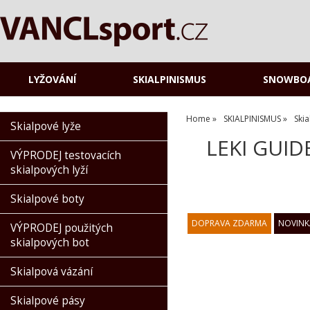
LYŽOVÁNÍ
SKIALPINISMUS
SNOWBO
Home
SKIALPINISMUS
Ski
Skialpové lyže
LEKI GUIDE
VÝPRODEJ testovacích
skialpových lyží
Skialpové boty
VÝPRODEJ použitých
skialpových bot
Skialpová vázání
Skialpové pásy