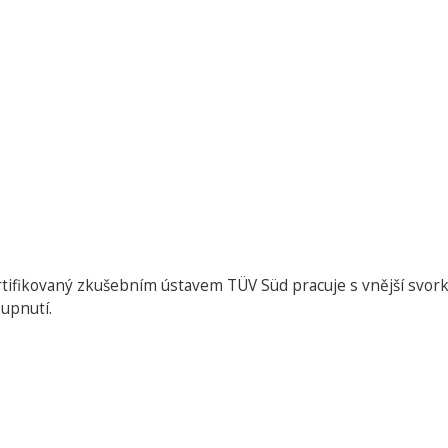
rtifikovaný zkušebním ústavem TÜV Süd pracuje s vnější svo
 upnutí.