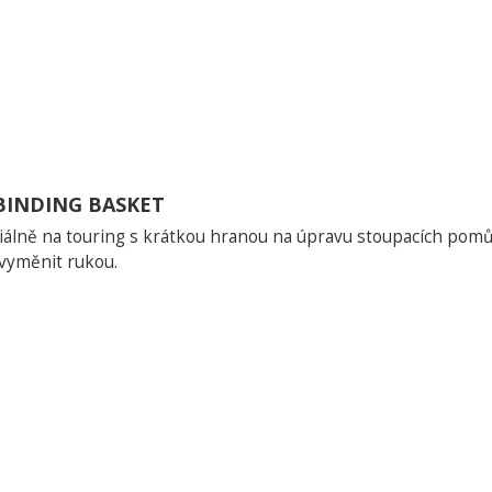
BINDING BASKET
ciálně na touring s krátkou hranou na úpravu stoupacích pom
vyměnit rukou.