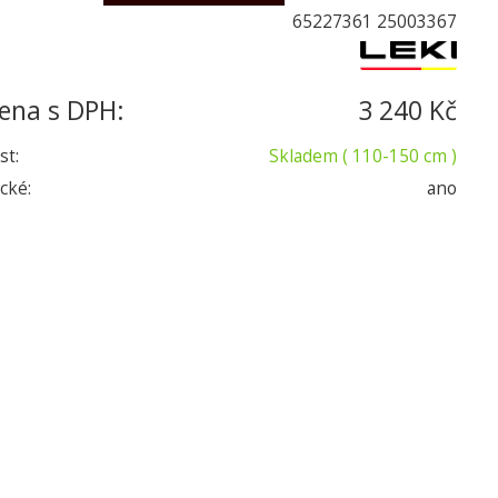
65227361 25003367
ena s DPH:
3 240 Kč
st:
Skladem
( 110-150 cm )
cké:
ano