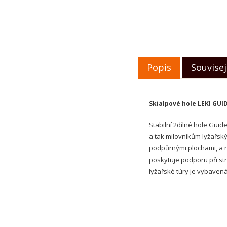
Popis
Souvisej
Skialpové hole LEKI GUI
Stabilní 2dílné hole Guid
a tak milovníkům lyžařský
podpůrnými plochami, a n
poskytuje podporu při str
lyžařské túry je vybaven