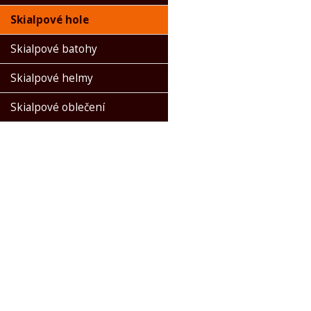
Skialpové hole
Skialpové batohy
Skialpové helmy
Skialpové oblečení