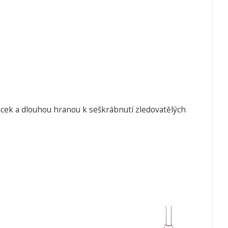
ůcek a dlouhou hranou k seškrábnutí zledovatělých