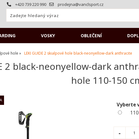
+420 739 220 990
prodejna@vanclsport.cz
ARDING
VOSKY
OBLEČENÍ
DOPL
alpové hole
LEKI GUIDE 2 skialpové hole black-neonyellow-dark anthracite
 2 black-neonyellow-dark anthra
hole 110-150 c
Vyberte 
110