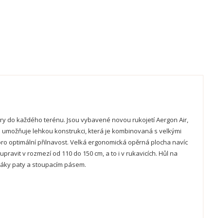
túry do každého terénu. Jsou vybavené novou rukojetí Aergon Air,
gie umožňuje lehkou konstrukci, která je kombinovaná s velkými
ro optimální přilnavost. Velká ergonomická opěrná plocha navíc
ravit v rozmezí od 110 do 150 cm, a to i v rukavicích. Hůl na
edáky paty a stoupacím pásem.