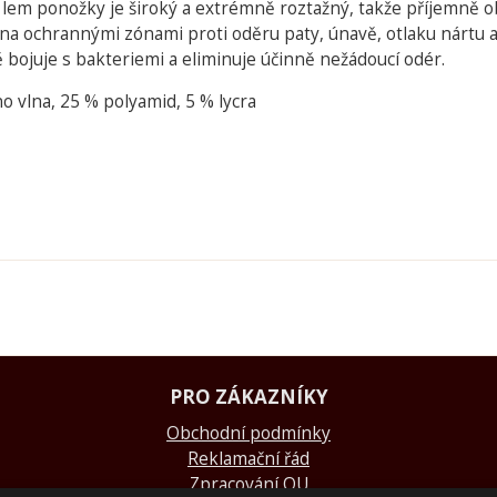
í lem ponožky je široký a extrémně roztažný, takže příjemně ob
na ochrannými zónami proti oděru paty, únavě, otlaku nártu
 bojuje s bakteriemi a eliminuje účinně nežádoucí odér.
o vlna, 25 % polyamid, 5 % lycra
PRO ZÁKAZNÍKY
Obchodní podmínky
Reklamační řád
Zpracování OU