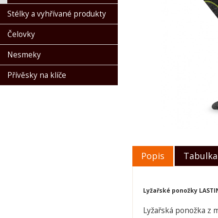
Stélky a vyhřívané produkty
Čelovky
Nesmeky
Přívěsky na klíče
Popis
Tabulka 
Lyžařské ponožky LASTI
Lyžařská ponožka z m