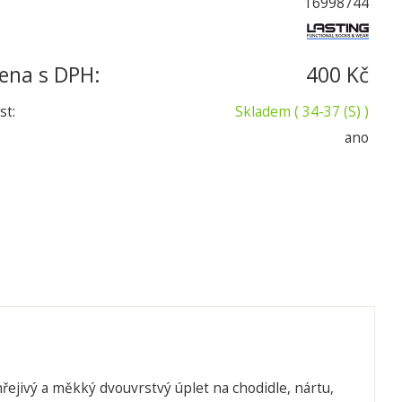
16998744
ena s DPH:
400 Kč
st:
Skladem
( 34-37 (S) )
ano
řejivý a měkký dvouvrstvý úplet na chodidle, nártu,