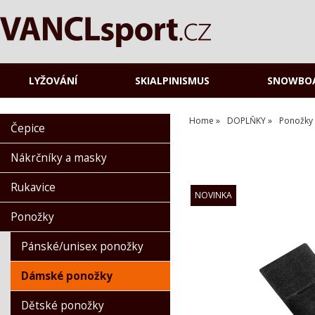
LYŽOVÁNÍ
SKIALPINISMUS
SNOWBO
Home
DOPLŇKY
Ponožky
Čepice
Nákrčníky a masky
Rukavice
Ponožky
Pánské/unisex ponožky
Dámské ponožky
Dětské ponožky