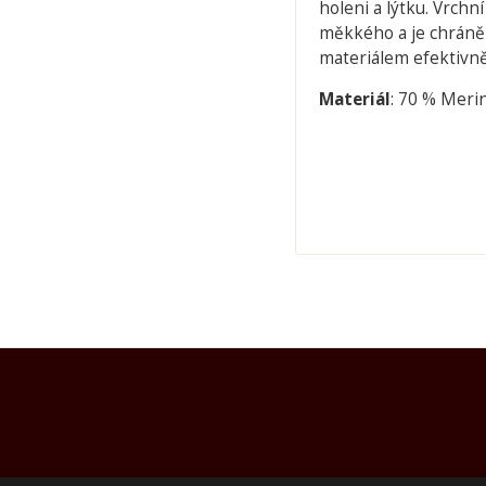
holeni a lýtku. Vrchn
měkkého a je chráně
materiálem efektivně
Materiál
: 70 % Merin