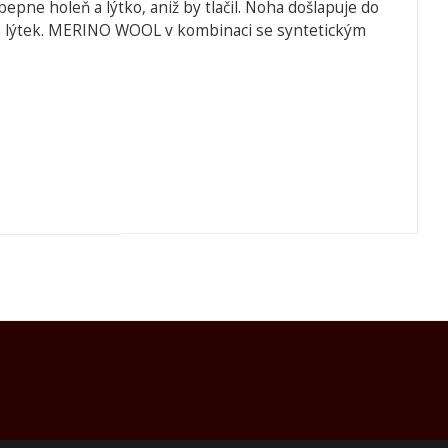
epne holeň a lýtko, aniž by tlačil. Noha došlapuje do
 a lýtek. MERINO WOOL v kombinaci se syntetickým