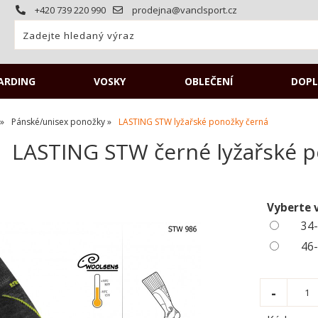
+420 739 220 990
prodejna@vanclsport.cz
ARDING
VOSKY
OBLEČENÍ
DOPL
Pánské/unisex ponožky
LASTING STW lyžařské ponožky černá
LASTING STW černé lyžařské p
Vyberte 
34-
46-