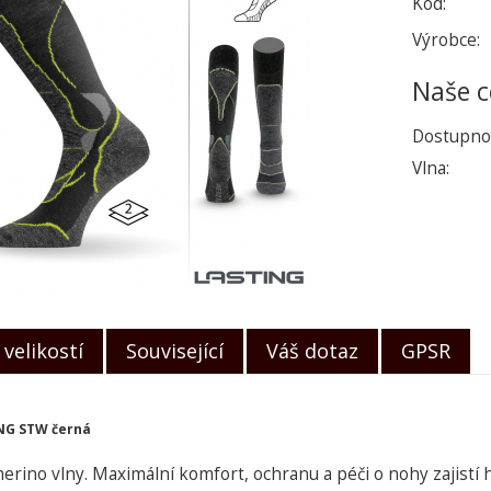
Kód:
Výrobce:
Naše c
Dostupno
Vlna:
velikostí
Související
Váš dotaz
GPSR
NG STW černá
erino vlny. Maximální komfort, ochranu a péči o nohy zajistí h