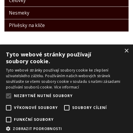
Čelovky
Nesmeky
Přívěsky na klíče
×
Tyto webové stránky používají
soubory cookie.
Tyto webové stránky používají soubory cookie ke zlepšení
PRO ZÁKAZNÍKY
uživatelského zážitku. Používáním našich webových stránek
souhlasíte se všemi soubory cookie v souladu s našimi zásadami
Obchodní podmínky
používání souborů cookie.
Více informací
Reklamační řád
NEZBYTNĚ NUTNÉ SOUBORY
Zpracování OU
Doprava a platba
VÝKONOVÉ SOUBORY
SOUBORY CÍLENÍ
Skialpové pásy Montana
O nás
FUNKČNÍ SOUBORY
Kontakty
ZOBRAZIT PODROBNOSTI