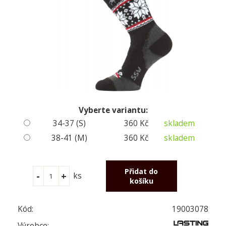
Vyberte variantu:
34-37 (S)
360 Kč
skladem
38-41 (M)
360 Kč
skladem
ks
Kód:
19003078
Výrobce: