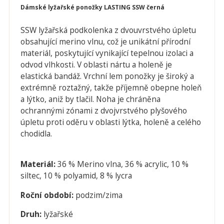
Dámské lyžařské ponožky LASTING SSW černá
SSW lyžařská podkolenka z dvouvrstvého úpletu
obsahující merino vlnu, což je unikátní přírodní
materiál, poskytující vynikající tepelnou izolaci a
odvod vlhkosti. V oblasti nártu a holeně je
elastická bandáž. Vrchní lem ponožky je široký a
extrémně roztažný, takže příjemně obepne holeň
a lýtko, aniž by tlačil. Noha je chráněna
ochrannými zónami z dvojvrstvého plyšového
úpletu proti oděru v oblasti lýtka, holeně a celého
chodidla.
Materiál:
36 % Merino vlna, 36 % acrylic, 10 %
siltec, 10 % polyamid, 8 % lycra
Roční období:
podzim/zima
Druh:
l
yžařské