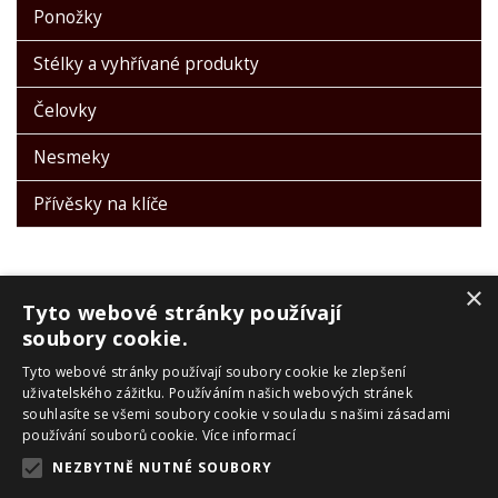
Ponožky
Stélky a vyhřívané produkty
Čelovky
Nesmeky
Přívěsky na klíče
×
Tyto webové stránky používají
soubory cookie.
Tyto webové stránky používají soubory cookie ke zlepšení
PRO ZÁKAZNÍKY
uživatelského zážitku. Používáním našich webových stránek
souhlasíte se všemi soubory cookie v souladu s našimi zásadami
Obchodní podmínky
používání souborů cookie.
Více informací
Reklamační řád
NEZBYTNĚ NUTNÉ SOUBORY
Zpracování OU
Doprava a platba