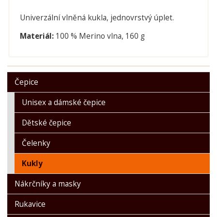
Univerzální vlněná kukla, jednovrstvý úplet.
Materiál:
100 % Merino vlna, 160 g
Čepice
Unisex a dámské čepice
Dětské čepice
Čelenky
Kukly
Nákrčníky a masky
Rukavice