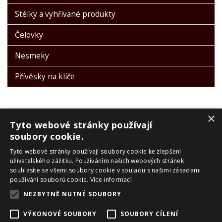
Stélky a vyhřívané produkty
Čelovky
Nesmeky
Přívěsky na klíče
×
Tyto webové stránky používají
soubory cookie.
Tyto webové stránky používají soubory cookie ke zlepšení
PRO ZÁKAZNÍKY
uživatelského zážitku. Používáním našich webových stránek
souhlasíte se všemi soubory cookie v souladu s našimi zásadami
Obchodní podmínky
používání souborů cookie.
Více informací
Reklamační řád
NEZBYTNĚ NUTNÉ SOUBORY
Zpracování OU
Doprava a platba
VÝKONOVÉ SOUBORY
SOUBORY CÍLENÍ
Skialpové pásy Montana