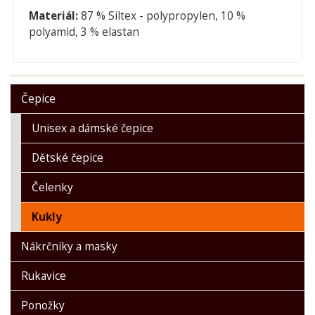
Materiál:
87 % Siltex - polypropylen, 10 %
polyamid, 3 % elastan
Čepice
Unisex a dámské čepice
Dětské čepice
Čelenky
Kukly
Nákrčníky a masky
Rukavice
Ponožky