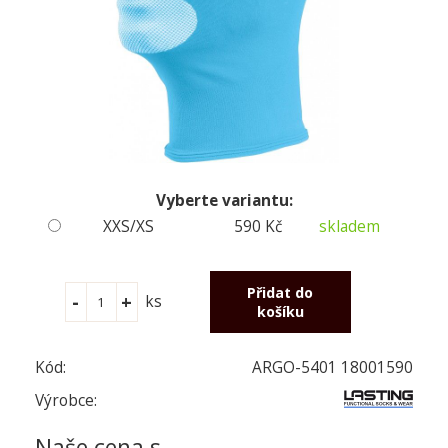
Vyberte variantu:
XXS/XS
590 Kč
skladem
ks
Kód:
ARGO-5401 18001590
Výrobce:
Naše cena s