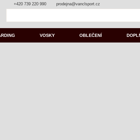
+420 739 220 990
prodejna@vanclsport.cz
ARDING
VOSKY
OBLEČENÍ
DOPL