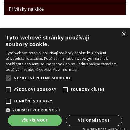
Přívěsky na klíče
×
Tyto webové stránky používají
soubory cookie.
Tyto webové stránky používají soubory cookie ke zlepšení
PRO ZÁKAZNÍKY
uživatelského zážitku. Používáním našich webových stránek
souhlasíte se všemi soubory cookie v souladu s našimi zásadami
Obchodní podmínky
používání souborů cookie.
Více informací
Reklamační řád
NEZBYTNĚ NUTNÉ SOUBORY
Zpracování OU
Doprava a platba
VÝKONOVÉ SOUBORY
SOUBORY CÍLENÍ
Skialpové pásy Montana
O nás
FUNKČNÍ SOUBORY
Kontakty
ZOBRAZIT PODROBNOSTI
Copyright ©
eshop.vanclsport.cz
,
provozováno na systému
tvorba
VŠE PŘIJMOUT
VŠE ODMÍTNOUT
e-shopu
a
pronájem e-shopu
Shop5.cz
POWERED BY COOKIESCRIPT